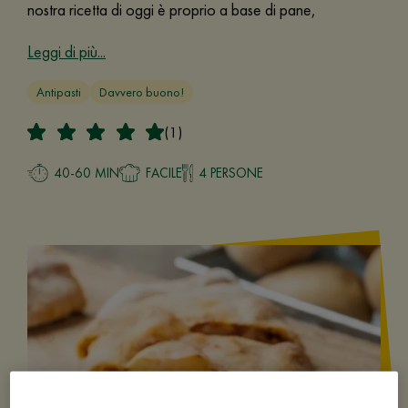
nostra ricetta di oggi è proprio a base di pane,
Leggi di più...
Antipasti
Davvero buono!
(1)
40-60 MIN
FACILE
4 PERSONE