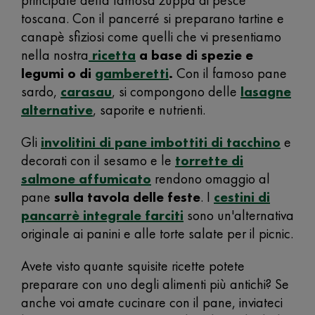
principale della famosa zuppa di pesce
toscana. Con il pancerré si preparano tartine e
canapè sfiziosi come quelli che vi presentiamo
nella nostra
ricetta
a base di spezie e
legumi o di
gamberetti
.
Con il famoso pane
sardo,
carasau
, si compongono delle
lasagne
alternative
, saporite e nutrienti.
Gli
involitini di pane imbottiti di tacchino
e
decorati con il sesamo e le
torrette di
salmone affumicato
rendono omaggio al
pane
sulla tavola delle feste
. I
cestini di
pancarrè integrale farciti
sono un'alternativa
originale ai panini e alle torte salate per il picnic.
Avete visto quante squisite ricette potete
preparare con uno degli alimenti più antichi? Se
anche voi amate cucinare con il pane, inviateci