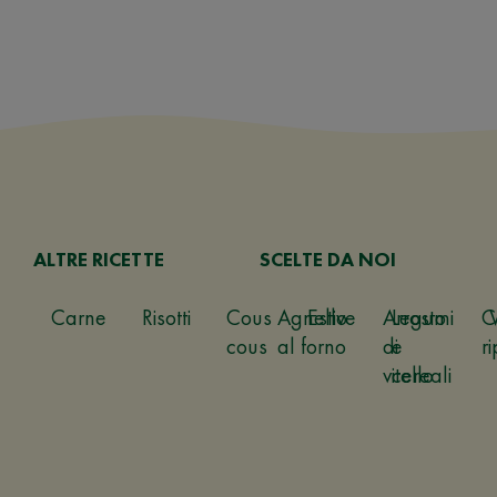
ALTRE RICETTE
SCELTE DA NOI
Carne
Risotti
Cous
Agnello
Estive
Arrosto
Legumi
C
cous
al forno
di
e
ri
vitello
cereali