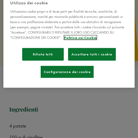
Utilizzo dei cookie
Utilizziamo cookie propri e di terze parti per finalità tecniche, analitiche, di
personalizzazione, nonché per mostrarle pubblicità e annunci personalizzati in
base a una profilazione elaborata a partire dalle sue abitudini di navigazione
(per esempio, pagine visitate). Può accettare tutti i cookie cliccando sul pulsante
“Accettare”, CONFIGURARLI O RIFIUTARE IL LORO USO CLICCANDO SU
"CONFIGURAZIONE DEI COOKIE".
Politica sui Cookie
Rifiuta tutti
Accettare tutti i cookie
Configurazione dei cookie
Ingredienti
4 patate
100 g di cipolline