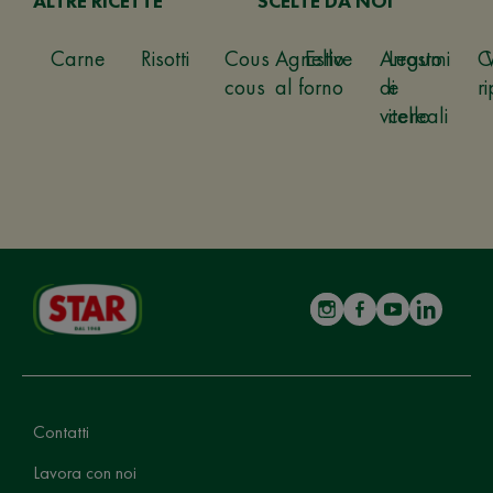
ALTRE RICETTE
SCELTE DA NOI
Carne
Risotti
Cous
Agnello
Estive
Arrosto
Legumi
C
cous
al forno
di
e
ri
vitello
cereali
Contatti
Lavora con noi