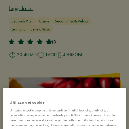
Leggi di più...
Secondi Piatti
Carne
Secondi Piatti Veloci
Le migliori ricette d'Italia
(3)
20-40 MIN
FACILE
4 PERSONE
Utilizzo dei cookie
Utilizziamo cookie propri e di terze parti per finalità tecniche, analitiche, di
personalizzazione, nonché per mostrarle pubblicità e annunci personalizzati in
base a una profilazione elaborata a partire dalle sue abitudini di navigazione
(per esempio, pagine visitate). Può accettare tutti i cookie cliccando sul pulsante