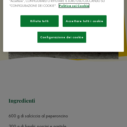
“Accettare”, CONFIGURARLI O RIFIUTARE IL LORO USO CLICCANDO SU
"CONFIGURAZIONE DEI COOKIE".
Politica sui Cookie
Rifiuta tutti
Accettare tutti i cookie
Configurazione dei cookie
Ingredienti
600 g di salciccia al peperoncino
300 g di funghi: porcini e garitule