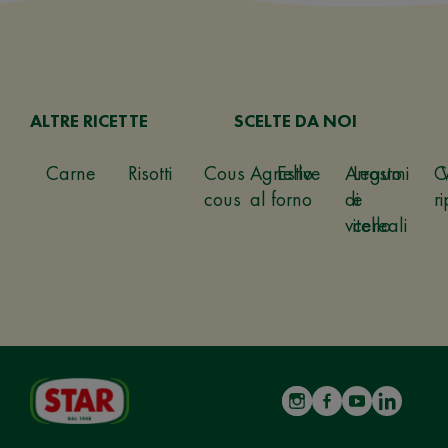
ALTRE RICETTE
SCELTE DA NOI
Carne
Risotti
Cous
Agnello
Estive
Arrosto
Legumi
C
cous
al forno
di
e
ri
vitello
cereali