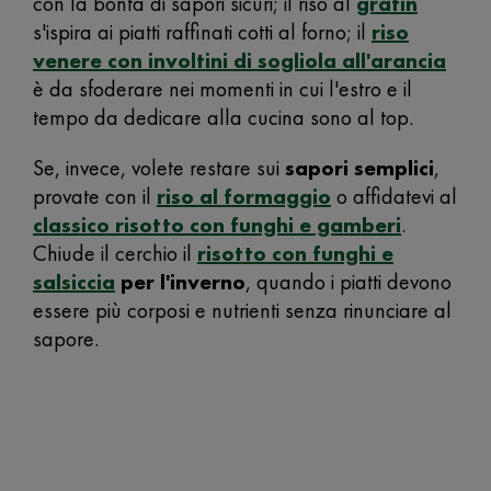
con la bontà di sapori sicuri; il riso al
gratin
s'ispira ai piatti raffinati cotti al forno; il
riso
venere con involtini di sogliola all'arancia
è da sfoderare nei momenti in cui l'estro e il
tempo da dedicare alla cucina sono al top.
Se, invece, volete restare sui
sapori semplici
,
provate con il
riso al formaggio
o affidatevi al
classico risotto con funghi e gamberi
.
Chiude il cerchio il
risotto con funghi e
salsiccia
per
l'inverno
, quando i piatti devono
essere più corposi e nutrienti senza rinunciare al
sapore.