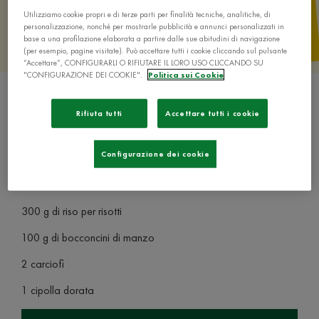
Utilizziamo cookie propri e di terze parti per finalità tecniche, analitiche, di
personalizzazione, nonché per mostrarle pubblicità e annunci personalizzati in
base a una profilazione elaborata a partire dalle sue abitudini di navigazione
(per esempio, pagine visitate). Può accettare tutti i cookie cliccando sul pulsante
“Accettare”, CONFIGURARLI O RIFIUTARE IL LORO USO CLICCANDO SU
"CONFIGURAZIONE DEI COOKIE".
Politica sui Cookie
Rifiuta tutti
Accettare tutti i cookie
Configurazione dei cookie
Ingredienti
300 g di riso per risotti
100 g di bocconcini di manzo
2 carciofi
1 cipolla dorata