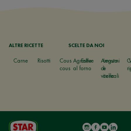
ALTRE RICETTE
SCELTE DA NOI
Carne
Risotti
Cous
Agnello
Estive
Arrosto
Legumi
C
cous
al forno
di
e
ri
vitello
cereali