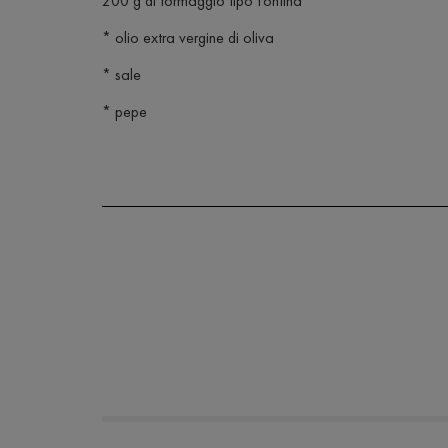
200 g di formaggio tipo Fontina
* olio extra vergine di oliva
* sale
* pepe