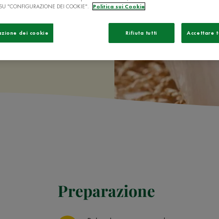
SU "CONFIGURAZIONE DEI COOKIE".
Politica sui Cookie
no!
azione dei cookie
Rifiuta tutti
Accettare t
Preparazione