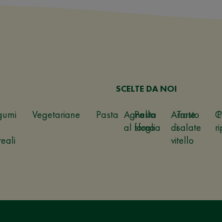
SCELTE DA NOI
gumi
Vegetariane
Pasta
Agnello
Pasta
Arrosto
Torte
C
P
al forno
sfoglia
di
salate
ri
reali
vitello