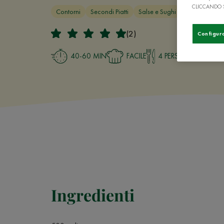
CLICCANDO 
Contorni
Secondi Piatti
Salse e Sughi
Davvero buo
(2)
Configur
40-60 MIN
FACILE
4 PERSONE
Ingredienti