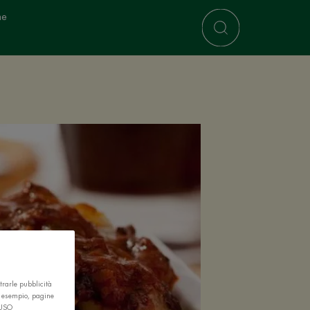
ne
trarle pubblicità
r esempio, pagine
 USO