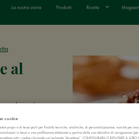
La nostra storia
Prodotti
Ricette
Magazi
etta
e al
iamo in forma di
ibire a pasti
dei cookie
chino si veste a
okie propri e di terze parti per finalità tecniche, analitiche, di personalizzazione, nonché per mos
sonalizzati in base a una profilazione elaborata a partire dalle sue abitudini di navigazione (pe
ò accettare tutti i cookie cliccando sul pulsante “Accettare”, CONFIGURARLI O RIFIUTARE IL LORO