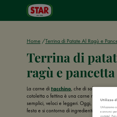
Home
Terrina di Patate Al Ragù e Panc
Terrina di patat
ragù e pancetta
La carne di
tacchino
, che di solito prepar
cotoletta o fettina è una carne magra da ad
Utilizzo 
semplici, veloci e leggeri. Oggi, però, il tac
Utilizziamo co
festa e si contorna di ingredienti succulenti,
e annunci per
visitate). Pu