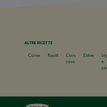
ALTRE RICETTE
Carne
Risotti
Cous
Estive
Le
cous
e
ce