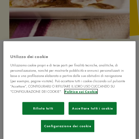
Utilizzo dei cookie
Utilizziamo cookie propri e di terze parti per finalità tecniche, analitiche, di
personalizzazione, nonché per mostrarle pubblicità e annunci personalizzati in
base a una profilazione elaborata a partire dalle sue abitudini di navigazione
(per esempio, pagine visitate). Può accettare tutti i cookie cliccando sul pulsante
Ingredienti
“Accettare”, CONFIGURARLI O RIFIUTARE IL LORO USO CLICCANDO SU
"CONFIGURAZIONE DEI COOKIE".
Politica sui Cookie
8 fettine di tacchino
Rifiuta tutti
Accettare tutti i cookie
Configurazione dei cookie
1 cubetto de Il Mio Dado Star - Classico
con -30% di sale Il Mio Dado Star -30%