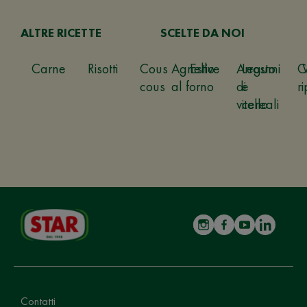
ALTRE RICETTE
SCELTE DA NOI
Carne
Risotti
Cous
Agnello
Estive
Arrosto
Legumi
C
cous
al forno
di
e
ri
vitello
cereali
Contatti