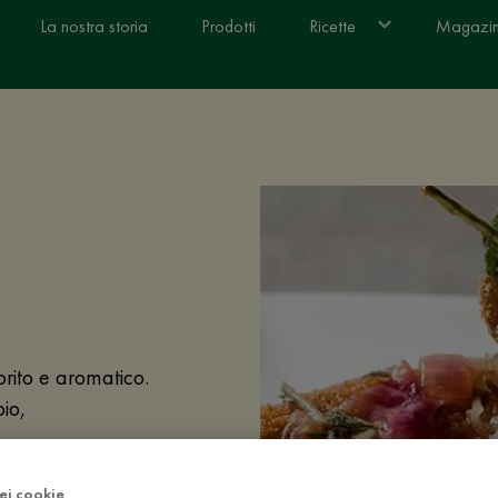
La nostra storia
Prodotti
Ricette
Magazi
orito e aromatico.
io,
dei cookie