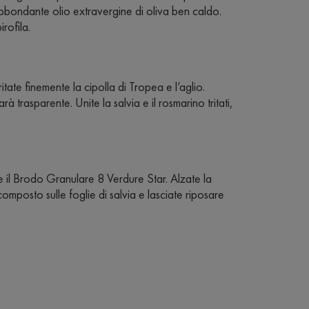
 abbondante olio extravergine di oliva ben caldo.
rofila.
tate finemente la cipolla di Tropea e l’aglio.
à trasparente. Unite la salvia e il rosmarino tritati,
e il Brodo Granulare 8 Verdure Star. Alzate la
omposto sulle foglie di salvia e lasciate riposare