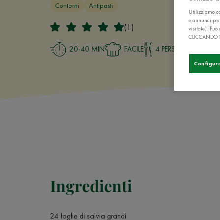
Contorni
Antipasti
Utilizziamo co
e annunci per
(1)
visitate). Pu
CLICCANDO 
20-40 MIN
FACILE
4 PERSONE
Configur
Ingredienti
24 foglie di salvia grandi