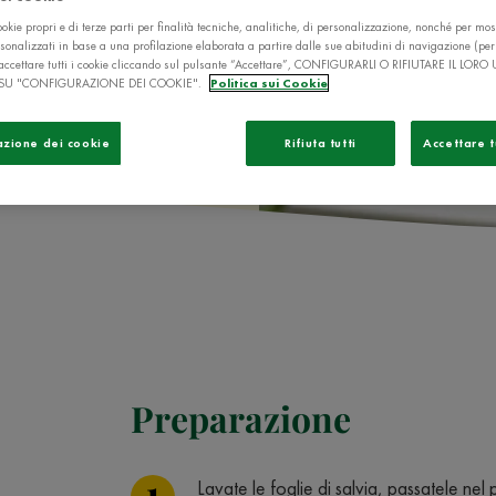
okie propri e di terze parti per finalità tecniche, analitiche, di personalizzazione, nonché per mos
sonalizzati in base a una profilazione elaborata a partire dalle sue abitudini di navigazione (pe
ò accettare tutti i cookie cliccando sul pulsante “Accettare”, CONFIGURARLI O RIFIUTARE IL LORO
SU "CONFIGURAZIONE DEI COOKIE".
Politica sui Cookie
azione dei cookie
Rifiuta tutti
Accettare t
Preparazione
Lavate le foglie di salvia, passatele ne