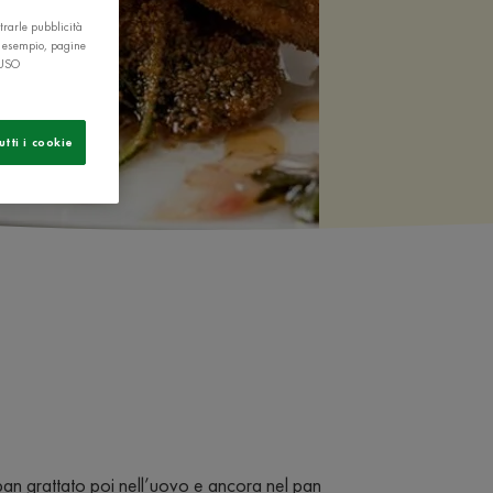
trarle pubblicità
r esempio, pagine
 USO
utti i cookie
l pan grattato poi nell’uovo e ancora nel pan