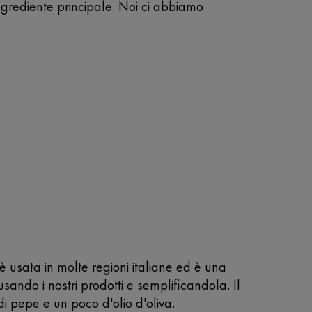
grediente principale. Noi ci abbiamo
è usata in molte regioni italiane ed è una
ando i nostri prodotti e semplificandola. Il
di pepe e un poco d'olio d'oliva.