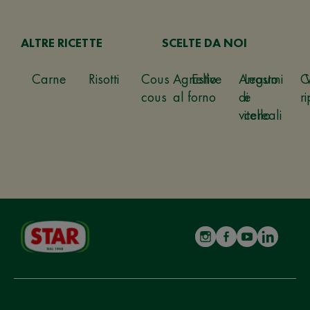
ALTRE RICETTE
SCELTE DA NOI
Carne
Risotti
Cous
Agnello
Estive
Arrosto
Legumi
C
cous
al forno
di
e
ri
vitello
cereali