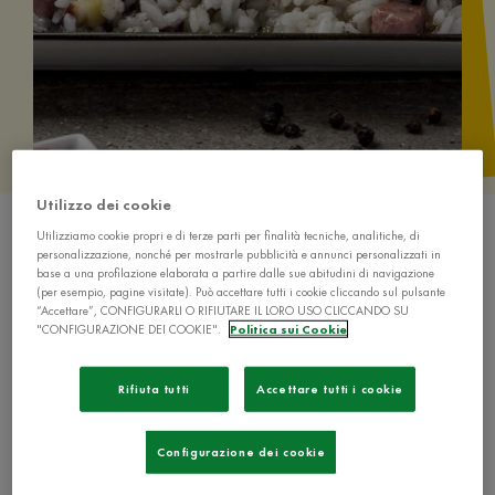
Utilizzo dei cookie
Utilizziamo cookie propri e di terze parti per finalità tecniche, analitiche, di
personalizzazione, nonché per mostrarle pubblicità e annunci personalizzati in
base a una profilazione elaborata a partire dalle sue abitudini di navigazione
(per esempio, pagine visitate). Può accettare tutti i cookie cliccando sul pulsante
“Accettare”, CONFIGURARLI O RIFIUTARE IL LORO USO CLICCANDO SU
"CONFIGURAZIONE DEI COOKIE".
Politica sui Cookie
Ingredienti
Rifiuta tutti
Accettare tutti i cookie
280 g di riso
1 cespo di radicchio
Configurazione dei cookie
Una fetta spessa di speck