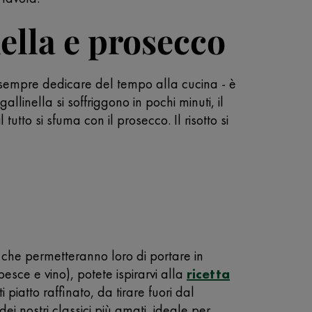
nella e prosecco
r sempre dedicare del tempo alla cucina - è
di gallinella si soffriggono in pochi minuti, il
utto si sfuma con il prosecco. Il risotto si
che permetteranno loro di portare in
 pesce e vino), potete ispirarvi alla
ricetta
 piatto raffinato, da tirare fuori dal
dei nostri classici più amati, ideale per