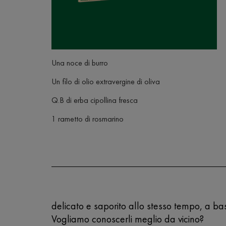
Una noce di burro
Un filo di olio extravergine di oliva
Q.B di erba cipollina fresca
1 rametto di rosmarino
delicato e saporito allo stesso tempo, a base
Vogliamo conoscerli meglio da vicino?