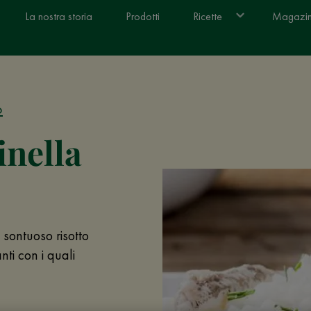
La nostra storia
Prodotti
Ricette
Magazi
o
inella
 sontuoso risotto
nti con i quali