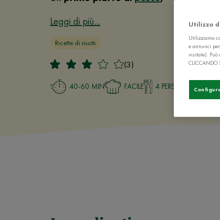
Leggi di più...
Utilizzo 
Utilizziamo co
Ricette di risotti
e annunci per
visitate). Pu
(3)
CLICCANDO 
40-60 MIN
FACILE
4 PERSONE
Configur