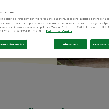
dei cookie
okie propri e di terze parti per finalità tecniche, analitiche, di personalizzazione, nonché per mos
sonalizzati in base a una profilazione elaborata a partire dalle sue abitudini di navigazione (pe
ò accettare tutti i cookie cliccando sul pulsante “Accettare”, CONFIGURARLI O RIFIUTARE IL LORO
SU "CONFIGURAZIONE DEI COOKIE".
Politica sui Cookie
azione dei cookie
Rifiuta tutti
Accettare t