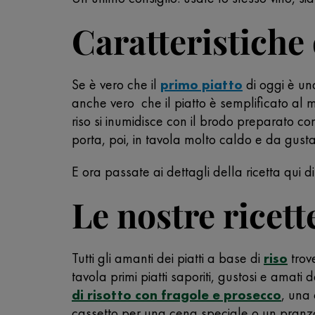
Caratteristiche 
Se è vero che il
primo piatto
di oggi è un
anche vero che il piatto è semplificato al
riso si inumidisce con il brodo preparato con
porta, poi, in tavola molto caldo e da gus
E ora passate ai dettagli della ricetta qui di
Le nostre ricette
Tutti gli amanti dei piatti a base di
riso
trov
tavola primi piatti saporiti, gustosi e amati 
di risotto con fragole e prosecco
, una 
cassetto per una cena speciale o un pranzo