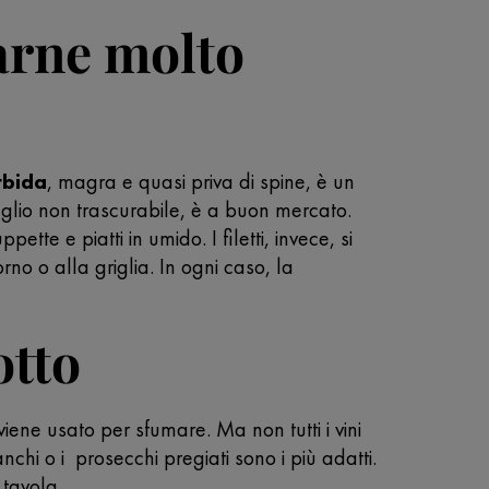
carne molto
rbida
, magra e quasi priva di spine, è un
taglio non trascurabile, è a buon mercato.
te e piatti in umido. I filetti, invece, si
no o alla griglia. In ogni caso, la
otto
ino viene usato per sfumare. Ma non tutti i vini
ianchi o i prosecchi pregiati sono i più adatti.
n tavola.