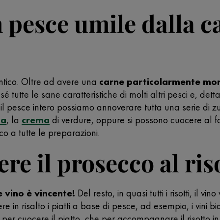
un pesce umile dalla 
antico. Oltre ad avere una
carne particolarmente mo
é tutte le sane caratteristiche di molti altri pesci e, det
l pesce intero possiamo annoverare tutta una serie di zuppet
ta
, la
crema
di verdure, oppure si possono cuocere al for
o a tutte le preparazioni.
re il prosecco al ris
 vino è vincente!
Del resto, in quasi tutti i risotti, il v
tere in risalto i piatti a base di pesce, ad esempio, i vini b
a per cuocere il piatto, che per accompagnare il risotto i