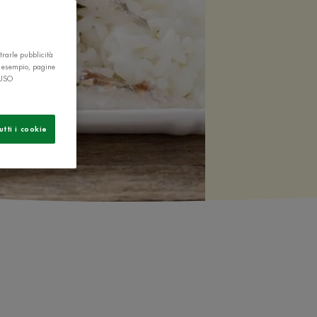
trarle pubblicità
r esempio, pagine
 USO
utti i cookie