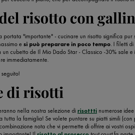
del risotto con galli
a portata "importante" - cucinare un risotto significa pu
 massimo e
si può preparare in poco tempo
. I filetti 
 un cubetto de Il Mio Dado Star - Classico -30% sale e il t
tare immediatamente.
 seguito!
 di risotti
eranno nella nostra selezione di
risottti
numerose idee 
da tutta la famiglia! Se volete puntare su piatti simili (con
combinazione nota che vi permette di offrire ai vostri ospiti
 importante! Il
risotto al prosecco
tout court
fa parte 