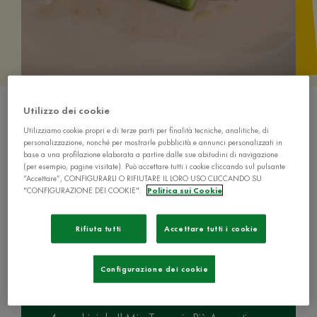
Utilizzo dei cookie
Utilizziamo cookie propri e di terze parti per finalità tecniche, analitiche, di
personalizzazione, nonché per mostrarle pubblicità e annunci personalizzati in
base a una profilazione elaborata a partire dalle sue abitudini di navigazione
(per esempio, pagine visitate). Può accettare tutti i cookie cliccando sul pulsante
“Accettare”, CONFIGURARLI O RIFIUTARE IL LORO USO CLICCANDO SU
Ingredienti
"CONFIGURAZIONE DEI COOKIE".
Politica sui Cookie
700 g di carne scelta macinata di manzo
Rifiuta tutti
Accettare tutti i cookie
1 mazzetto di asparagi
Configurazione dei cookie