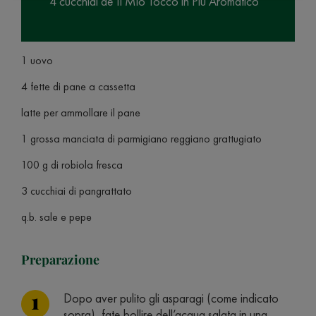
4 cucchiai de Il Mio Tocco in Più Aromatico
1 uovo
4 fette di pane a cassetta
latte per ammollare il pane
1 grossa manciata di parmigiano reggiano grattugiato
100 g di robiola fresca
3 cucchiai di pangrattato
q.b. sale e pepe
Preparazione
Dopo aver pulito gli asparagi (come indicato
sopra), fate bollire dell’acqua salata in una