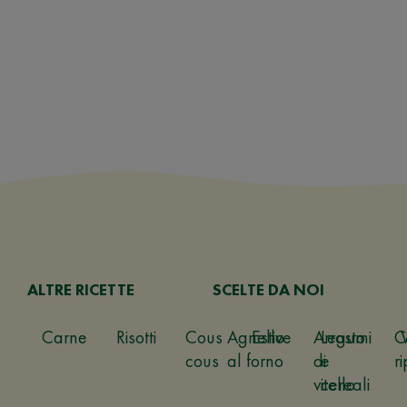
ALTRE RICETTE
SCELTE DA NOI
Carne
Risotti
Cous
Agnello
Estive
Arrosto
Legumi
C
cous
al forno
di
e
ri
vitello
cereali