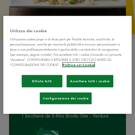
Utilizzo dei cookie
Utilizziamo cookie propri e di terze parti per finalità tecniche, analitiche, di
personalizzazione, nonché per mostrarle pubblicità e annunci personalizzati in
base a una profilazione elaborata a partire dalle sue abitudini di navigazione
(per esempio, pagine visitate). Può accettare tutti i cookie cliccando sul pulsante
“Accettare”, CONFIGURARLI O RIFIUTARE IL LORO USO CLICCANDO SU
"CONFIGURAZIONE DEI COOKIE".
Politica sui Cookie
Ingredienti
Rifiuta tutti
Accettare tutti i cookie
Configurazione dei cookie
1 bicchiere de Il Mio Brodo Star - Verdure