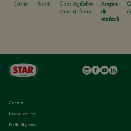
Carne
Risotti
Cous
Agnello
Estive
Arrosto
Legumi
C
cous
al forno
di
e
ri
vitello
cereali
Contatti
Lavora con noi
Parità di genere