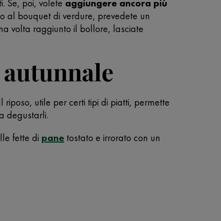
. Se, poi, volete
aggiungere ancora più
to al bouquet di verdure, prevedete un
una volta raggiunto il bollore, lasciate
e autunnale
poso, utile per certi tipi di piatti, permette
a degustarli.
e fette di
pane
tostato e irrorato con un