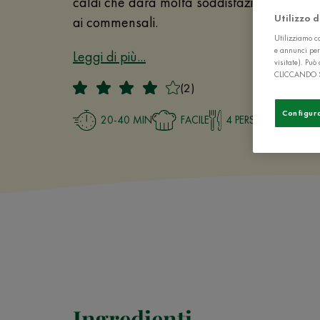
caldi che darà molta soddisfazione agli ch
Utilizzo 
ai commensali.
Utilizziamo co
e annunci per
Leggi di più...
visitate). Pu
CLICCANDO 
(2)
Configur
20-40 MIN
FACILE
4 PERSONE
Ingredienti