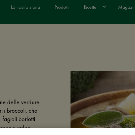
La nostra storia
Prodotti
Ricette
Magazi
ne delle verdure
: i broccoli, che
fagioli borlotti
pori e colori