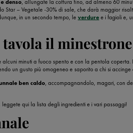
 e denso
, allungate la cottura fino, ad almeno 60 minuti
ado Star – Vegetale -30% di sale, che darà maggior risal
, dunque, in un secondo tempo, le
verdure
e i fagioli e, 
 tavola il minestron
alcuni minuti a fuoco spento e con la pentola coperta. Il ri
frendo un gusto più omogeneo e saporito a chi si accinge 
tunnale ben caldo
, accompagnandolo, magari, con dell
, leggete qui la lista degli ingredienti e i vari passaggi!
nnale