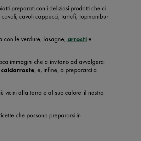
ti preparati con i deliziosi prodotti che ci
, cavoli, cavoli cappucci, tartufi, topinambur
asta con le verdure, lasagne,
arrosti
e
oca immagini che ci invitano ad avvolgerci
e
caldarroste
, e, infine, a prepararci a
iù vicini alla terra e al suo calore: il nostro
 ricette che possono prepararsi in