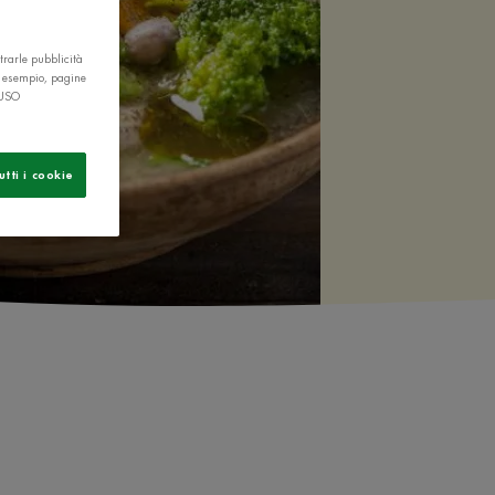
trarle pubblicità
r esempio, pagine
 USO
utti i cookie