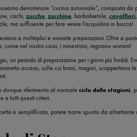
 possiamo denominare “cucina autunnale”, composta da piat
gne, cachi,
zucche
,
zucchine
, barbabietole,
cavolfiori
le, ma sufficiente per fare venire l’acquolina in bocca!
si prestano a molteplici e svariate preparazioni. Oltre a p
 e, come nel nostro caso, i minestroni, regnano sovrani!
, un periodo di preparazione per i giorni più freddi. Ev
caminetto acceso, sulle cui braci, magari, scoppiettano l
ti.
no dunque riferimento al normale
ciclo delle stagioni
, p
 tutti questi criteri.
icetta è semplificata, potete trarre spunto da altrettante