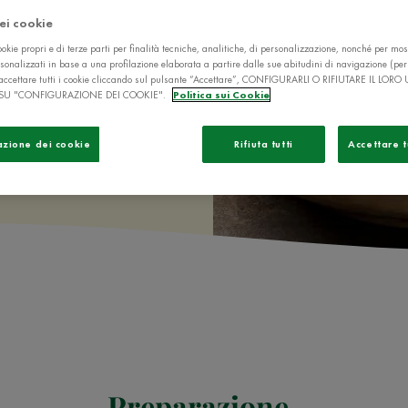
ef della casa e
dei cookie
okie propri e di terze parti per finalità tecniche, analitiche, di personalizzazione, nonché per mos
sonalizzati in base a una profilazione elaborata a partire dalle sue abitudini di navigazione (pe
ò accettare tutti i cookie cliccando sul pulsante “Accettare”, CONFIGURARLI O RIFIUTARE IL LORO
SU "CONFIGURAZIONE DEI COOKIE".
Politica sui Cookie
azione dei cookie
Rifiuta tutti
Accettare t
Preparazione