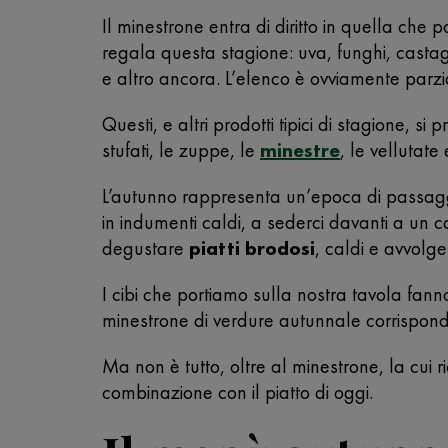
Il minestrone entra di diritto in quella che
regala questa stagione: uva, funghi, casta
e altro ancora. L’elenco è ovviamente parzia
Questi, e altri prodotti tipici di stagione, 
stufati, le zuppe, le
minestre
, le vellutate
L’autunno rappresenta un’epoca di passaggio
in indumenti caldi, a sederci davanti a un 
degustare
piatti brodosi
, caldi e avvolgen
I cibi che portiamo sulla nostra tavola fan
minestrone di verdure autunnale corrisponde a
Ma non è tutto, oltre al minestrone, la cui r
combinazione con il piatto di oggi.