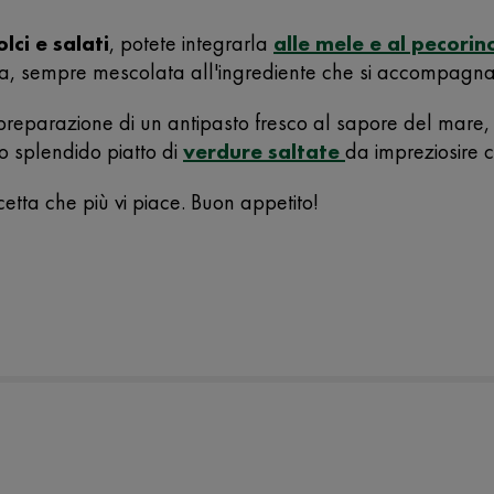
lci e salati
, potete integrarla
alle mele e al pecorin
a, sempre mescolata all'ingrediente che si accompagna 
a preparazione di un antipasto fresco al sapore del mare
o splendido piatto di
verdure saltate
da impreziosire 
 ricetta che più vi piace. Buon appetito!