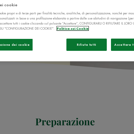
dei cookie
'Italia
okie propri e di terze parti per finalità tecniche, analitiche, di personalizzazione, nonché per mos
sonalizzati in base a una profilazione elaborata a partire dalle sue abitudini di navigazione (pe
ò accettare tutti i cookie cliccando sul pulsante “Accettare”, CONFIGURARLI O RIFIUTARE IL LORO
SU "CONFIGURAZIONE DEI COOKIE".
Politica sui Cookie
azione dei cookie
Rifiuta tutti
Accettare t
Preparazione