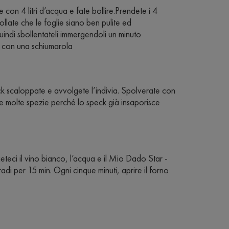
on 4 litri d’acqua e fate bollire.Prendete i 4
ollate che le foglie siano ben pulite ed
uindi sbollentateli immergendoli un minuto
vi con una schiumarola
eck scaloppate e avvolgete l’indivia. Spolverate con
te molte spezie perché lo speck già insaporisce
geteci il vino bianco, l’acqua e il Mio Dado Star -
i per 15 min. Ogni cinque minuti, aprire il forno