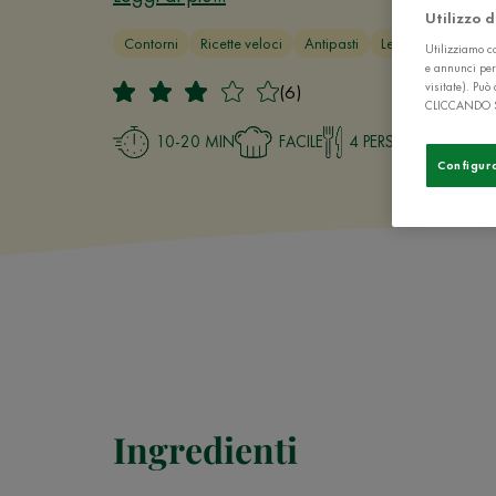
Utilizzo 
Contorni
Ricette veloci
Antipasti
Le migliori ricette d
Utilizziamo co
e annunci per
visitate). Pu
(6)
CLICCANDO 
10-20 MIN
FACILE
4 PERSONE
Configur
Ingredienti