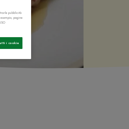
trarle pubblicità
r esempio, pagine
 USO
utti i cookie