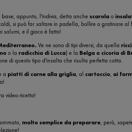
e base, appunto, l'indivia, detta anche
scarola
o
insala
aldi, si può far saltare in padella, bollire o gratinare al
i salumi, e il gioco è fatto!
 Mediterraneo.
Ve ne sono di tipi diversi,
da quella
ricc
amo
o la
radicchia di Lucca
) e la
Belga o cicoria di B
e di questo tipo d'insalta che risulta perfetta cotta.
re a
piatti di carne alla griglia
, al
cartoccio
,
ai for
a!
ra video-ricetta!
o sommato,
molto semplice da preparare
, però, sapete
elezione!