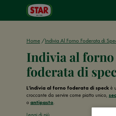
Home
Indivia Al Forno Foderata di Spe
Indivia al forno
foderata di spe
L'indivia al forno foderata di speck
è 
croccante da servire come piatto unico,
se
o
antipasto
.
Leggi di più...