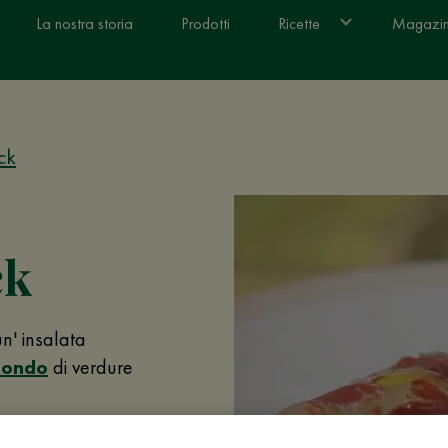
La nostra storia
Prodotti
Ricette
Magazi
ck
ck
un' insalata
condo
di verdure