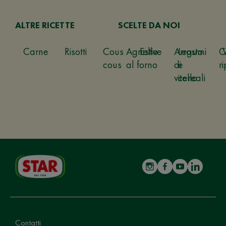
ALTRE RICETTE
SCELTE DA NOI
Carne
Risotti
Cous
Agnello
Estive
Arrosto
Legumi
C
cous
al forno
di
e
ri
vitello
cereali
Contatti