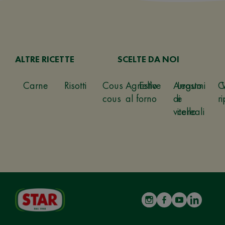
ALTRE RICETTE
SCELTE DA NOI
Carne
Risotti
Cous
Agnello
Estive
Arrosto
Legumi
C
cous
al forno
di
e
ri
vitello
cereali