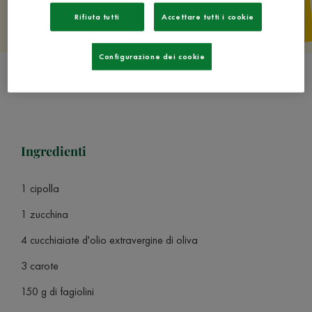
Rifiuta tutti
Accettare tutti i cookie
Configurazione dei cookie
Ingredienti
1 cipolla
1 zucchina
4 cucchiaiate d'olio extravergine di oliva
3 carote
150 g di fagiolini