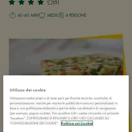
(5)
40-60 MIN
MEDIO
4 PERSONE
Utilizzo dei cookie
Utilizziamo cookie propri e di terze parti per finalità tecniche, analitiche, di
personalizzazione, nonché per mostrarle pubblicità e annunci personalizzati in
base a una profilazione elaborata a partire dalle sue abitudini di navigazione
(per esempio, pagine visitate). Può accettare tutti i cookie cliccando sul pulsante
“Accettare”, CONFIGURARLI O RIFIUTARE IL LORO USO CLICCANDO SU
"CONFIGURAZIONE DEI COOKIE".
Politica sui Cookie