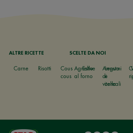
ALTRE RICETTE
SCELTE DA NOI
Carne
Risotti
Cous
Agnello
Estive
Arrosto
Legumi
C
cous
al forno
di
e
ri
vitello
cereali