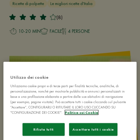
Ricette di polpette
Le migliori ricette d'Italia
(8)
10-20 MIN
FACILE
4 PERSONE
Utilizzo dei cookie
Utilizziamo cookie propri e di terze parti per finalità tecniche, analitiche, di
personalizzazione, nonché per mostrarle pubblicità e annunci personalizzati in
base a una profilazione elaborata a partire dalle sue abitudini di navigazione
(per esempio, pagine visitate). Può accettare tutti i cookie cliccando sul pulsante
“Accettare”, CONFIGURARLI O RIFIUTARE IL LORO USO CLICCANDO SU
"CONFIGURAZIONE DEI COOKIE".
Politica sui Cookie
Rifiuta tutti
Accettare tutti i cookie