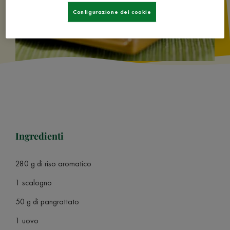
Configurazione dei cookie
Ingredienti
280 g di riso aromatico
1 scalogno
50 g di pangrattato
1 uovo