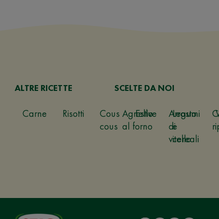
ALTRE RICETTE
SCELTE DA NOI
Carne
Risotti
Cous
Agnello
Estive
Arrosto
Legumi
C
cous
al forno
di
e
ri
vitello
cereali