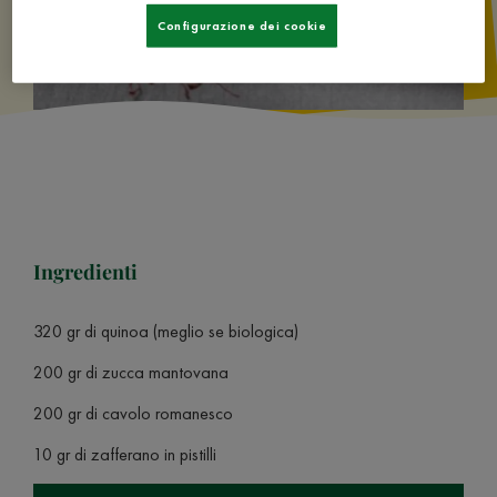
Configurazione dei cookie
Ingredienti
320 gr di quinoa (meglio se biologica)
200 gr di zucca mantovana
200 gr di cavolo romanesco
10 gr di zafferano in pistilli