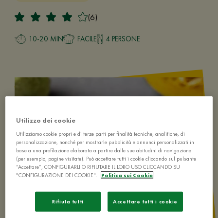
(6)
10-20 MIN
FACILE
4 PERSONE
Utilizzo dei cookie
Utilizziamo cookie propri e di terze parti per finalità tecniche, analitiche, di
personalizzazione, nonché per mostrarle pubblicità e annunci personalizzati in
base a una profilazione elaborata a partire dalle sue abitudini di navigazione
(per esempio, pagine visitate). Può accettare tutti i cookie cliccando sul pulsante
“Accettare”, CONFIGURARLI O RIFIUTARE IL LORO USO CLICCANDO SU
"CONFIGURAZIONE DEI COOKIE".
Politica sui Cookie
Rifiuta tutti
Accettare tutti i cookie