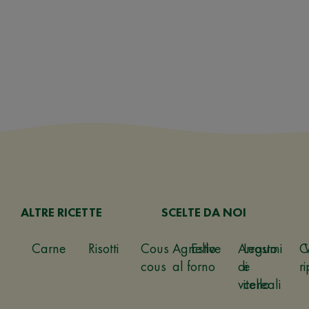
ALTRE RICETTE
SCELTE DA NOI
Carne
Risotti
Cous
Agnello
Estive
Arrosto
Legumi
C
cous
al forno
di
e
ri
vitello
cereali