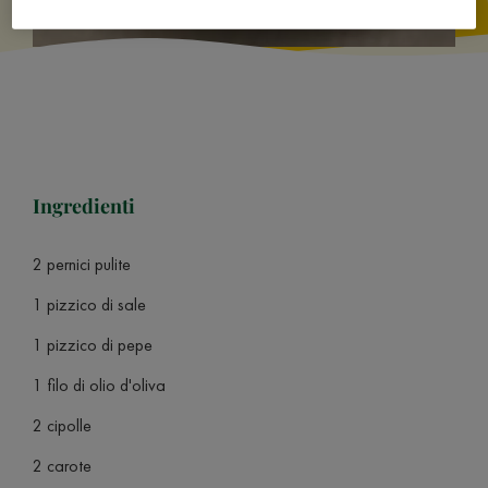
Ingredienti
2 pernici pulite
1 pizzico di sale
1 pizzico di pepe
1 filo di olio d'oliva
2 cipolle
2 carote