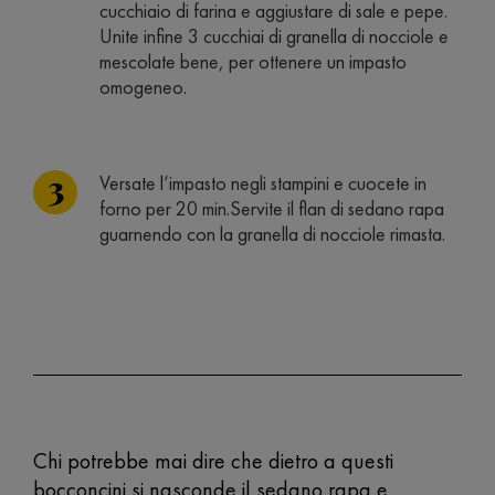
cucchiaio di farina e aggiustare di sale e pepe.
Unite infine 3 cucchiai di granella di nocciole e
mescolate bene, per ottenere un impasto
omogeneo.
Versate l’impasto negli stampini e cuocete in
forno per 20 min.Servite il flan di sedano rapa
guarnendo con la granella di nocciole rimasta.
Chi potrebbe mai dire che dietro a questi
bocconcini si nasconde il sedano rapa e