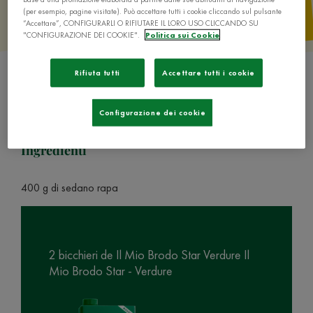
(per esempio, pagine visitate). Può accettare tutti i cookie cliccando sul pulsante
“Accettare”, CONFIGURARLI O RIFIUTARE IL LORO USO CLICCANDO SU
"CONFIGURAZIONE DEI COOKIE".
Politica sui Cookie
Rifiuta tutti
Accettare tutti i cookie
Configurazione dei cookie
Ingredienti
400 g di sedano rapa
2 bicchieri de Il Mio Brodo Star Verdure Il
Mio Brodo Star - Verdure