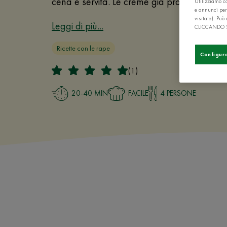
cena è servita. Le creme già pronte a base 
Utilizziamo co
e annunci per
visitate). Pu
Leggi di più...
CLICCANDO 
Ricette con le rape
Configur
(1)
20-40 MIN
FACILE
4 PERSONE