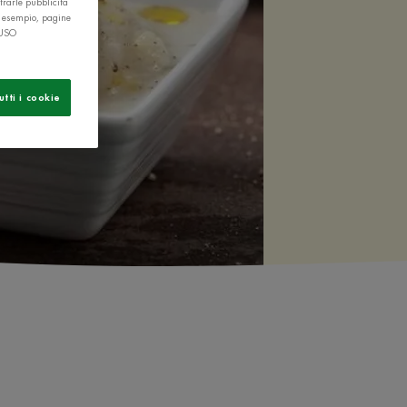
trarle pubblicità
r esempio, pagine
 USO
utti i cookie