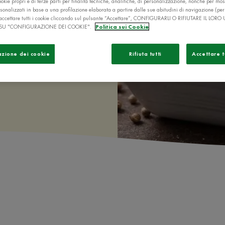
di carote,
okie propri e di terze parti per finalità tecniche, analitiche, di personalizzazione, nonché per mos
sonalizzati in base a una profilazione elaborata a partire dalle sue abitudini di navigazione (pe
ò accettare tutti i cookie cliccando sul pulsante “Accettare”, CONFIGURARLI O RIFIUTARE IL LORO
SU "CONFIGURAZIONE DEI COOKIE".
Politica sui Cookie
azione dei cookie
Rifiuta tutti
Accettare t