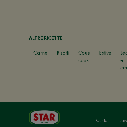
ALTRE RICETTE
Carne
Risotti
Cous
Estive
Le
cous
e
ce
Contatti
Lav