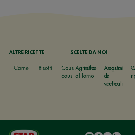
ALTRE RICETTE
SCELTE DA NOI
Carne
Risotti
Cous
Agnello
Estive
Arrosto
Legumi
C
cous
al forno
di
e
ri
vitello
cereali