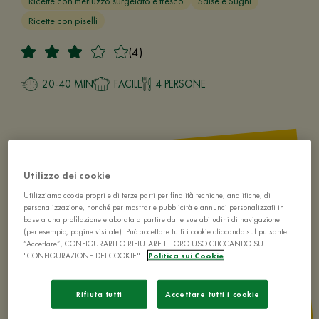
Ricette con merluzzo surgelato e fresco
Salse e Sughi
Ricette con piselli
(4)
20-40 MIN
FACILE
4 PERSONE
Utilizzo dei cookie
Utilizziamo cookie propri e di terze parti per finalità tecniche, analitiche, di
personalizzazione, nonché per mostrarle pubblicità e annunci personalizzati in
base a una profilazione elaborata a partire dalle sue abitudini di navigazione
(per esempio, pagine visitate). Può accettare tutti i cookie cliccando sul pulsante
“Accettare”, CONFIGURARLI O RIFIUTARE IL LORO USO CLICCANDO SU
"CONFIGURAZIONE DEI COOKIE".
Politica sui Cookie
Rifiuta tutti
Accettare tutti i cookie