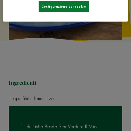
Configurazione dei cookie
Ingredienti
1 kg di filetti di merluzzo
1 l di Il Mio Brodo Star Verdure Il Mio