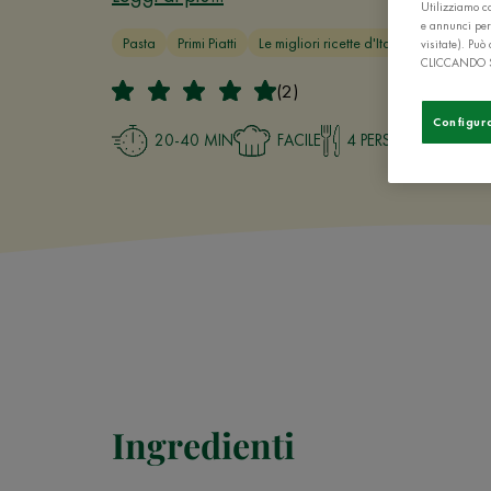
Utilizziamo co
e annunci per
Pasta
Primi Piatti
Le migliori ricette d'Italia
visitate). Pu
CLICCANDO 
(2)
Configur
20-40 MIN
FACILE
4 PERSONE
Ingredienti