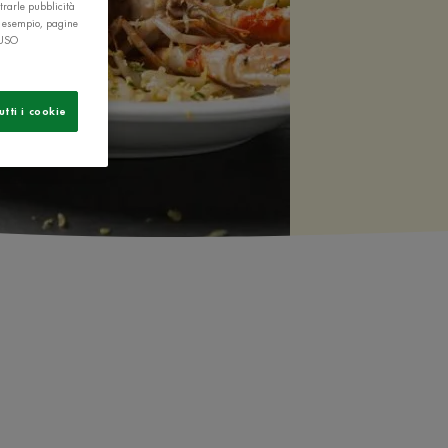
trarle pubblicità
r esempio, pagine
 USO
utti i cookie