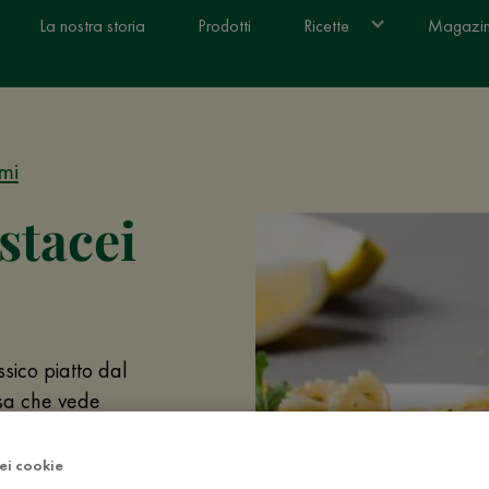
La nostra storia
Prodotti
Ricette
Magazi
mi
stacei
ssico piatto dal
lsa che vede
 limone! Scampi,
dei cookie