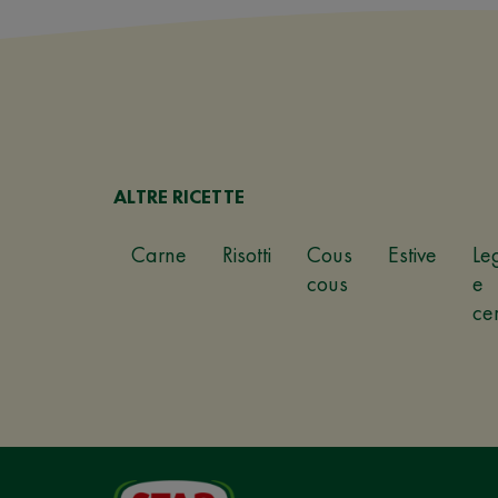
ALTRE RICETTE
Carne
Risotti
Cous
Estive
Le
cous
e
ce