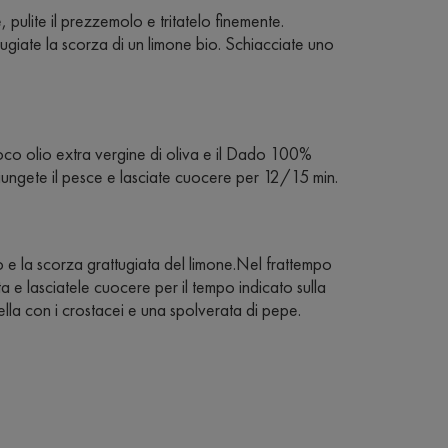
, pulite il prezzemolo e tritatelo finemente.
giate la scorza di un limone bio. Schiacciate uno
poco olio extra vergine di oliva e il Dado 100%
iungete il pesce e lasciate cuocere per 12/15 min.
o e la scorza grattugiata del limone.Nel frattempo
ta e lasciatele cuocere per il tempo indicato sulla
ella con i crostacei e una spolverata di pepe.