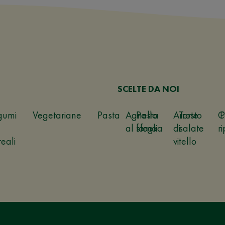
SCELTE DA NOI
gumi
Vegetariane
Pasta
Agnello
Pasta
Arrosto
Torte
C
P
al forno
sfoglia
di
salate
ri
reali
vitello