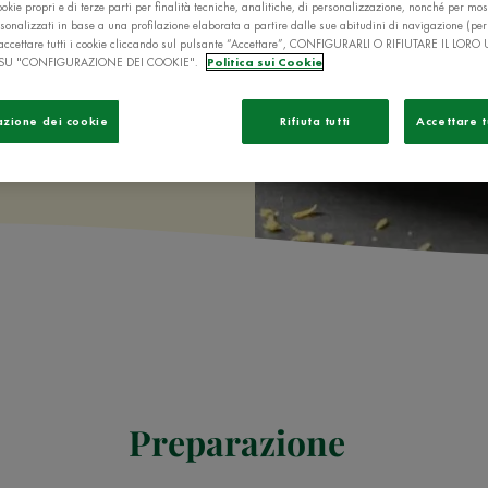
okie propri e di terze parti per finalità tecniche, analitiche, di personalizzazione, nonché per mos
sonalizzati in base a una profilazione elaborata a partire dalle sue abitudini di navigazione (pe
ò accettare tutti i cookie cliccando sul pulsante “Accettare”, CONFIGURARLI O RIFIUTARE IL LORO
SU "CONFIGURAZIONE DEI COOKIE".
Politica sui Cookie
azione dei cookie
Rifiuta tutti
Accettare t
Preparazione