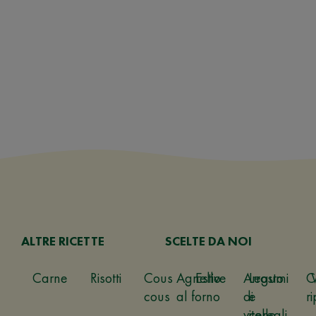
ALTRE RICETTE
SCELTE DA NOI
Carne
Risotti
Cous
Agnello
Estive
Arrosto
Legumi
C
cous
al forno
di
e
ri
vitello
cereali