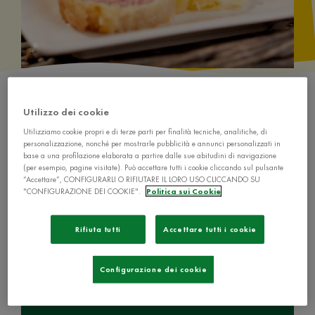
Utilizzo dei cookie
Utilizziamo cookie propri e di terze parti per finalità tecniche, analitiche, di
personalizzazione, nonché per mostrarle pubblicità e annunci personalizzati in
base a una profilazione elaborata a partire dalle sue abitudini di navigazione
Ingredienti
(per esempio, pagine visitate). Può accettare tutti i cookie cliccando sul pulsante
“Accettare”, CONFIGURARLI O RIFIUTARE IL LORO USO CLICCANDO SU
"CONFIGURAZIONE DEI COOKIE".
Politica sui Cookie
2 cotechini da 200 g ciascuno
Rifiuta tutti
Accettare tutti i cookie
Configurazione dei cookie
1 cubetto de I Dadi Star - Classico Il Mio
Dado Star - Classico