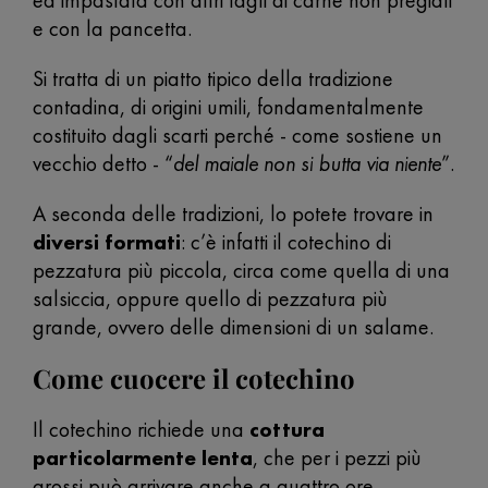
ed impastata con altri tagli di carne non pregiati
e con la pancetta.
Si tratta di un piatto tipico della tradizione
contadina, di origini umili, fondamentalmente
costituito dagli scarti perché - come sostiene un
vecchio detto - “
del maiale non si butta via niente
”.
A seconda delle tradizioni, lo potete trovare in
diversi formati
: c’è infatti il cotechino di
pezzatura più piccola, circa come quella di una
salsiccia, oppure quello di pezzatura più
grande, ovvero delle dimensioni di un salame.
Come cuocere il cotechino
Il cotechino richiede una
cottura
particolarmente lenta
, che per i pezzi più
grossi può arrivare anche a quattro ore.