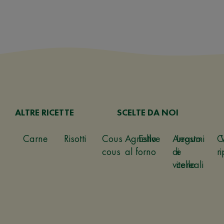
ALTRE RICETTE
SCELTE DA NOI
Carne
Risotti
Cous
Agnello
Estive
Arrosto
Legumi
C
cous
al forno
di
e
ri
vitello
cereali