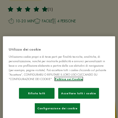
(1)
10-20 MIN
FACILE
4 PERSONE
Utilizzo dei cookie
Utilizziamo cookie propri e di terze parti per finalità tecniche, analitiche, di
personalizzazione, nonché per mostrarle pubblicità e annunci personalizzati in
base a una profilazione elaborata a partire dalle sue abitudini di navigazione
(per esempio, pagine visitate). Può accettare tutti i cookie cliccando sul pulsante
“Accettare”, CONFIGURARLI O RIFIUTARE IL LORO USO CLICCANDO SU
"CONFIGURAZIONE DEI COOKIE".
Politica sui Cookie
Rifiuta tutti
Accettare tutti i cookie
Configurazione dei cookie