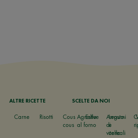
ALTRE RICETTE
SCELTE DA NOI
Carne
Risotti
Cous
Agnello
Estive
Arrosto
Legumi
C
cous
al forno
di
e
ri
vitello
cereali