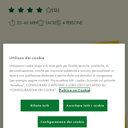
(12)
20-40 MIN
FACILE
4 PERSONE
Utilizzo dei cookie
Utilizziamo cookie propri e di terze parti per finalità tecniche, analitiche, di
personalizzazione, nonché per mostrarle pubblicità e annunci personalizzati in
base a una profilazione elaborata a partire dalle sue abitudini di navigazione
(per esempio, pagine visitate). Può accettare tutti i cookie cliccando sul pulsante
“Accettare”, CONFIGURARLI O RIFIUTARE IL LORO USO CLICCANDO SU
"CONFIGURAZIONE DEI COOKIE".
Politica sui Cookie
Rifiuta tutti
Accettare tutti i cookie
Configurazione dei cookie