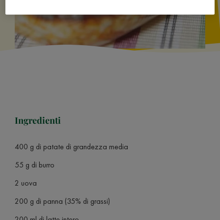
Ingredienti
400 g di patate di grandezza media
55 g di burro
2 uova
200 g di panna (35% di grassi)
200 ml di latte intero