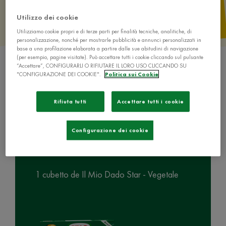
Utilizzo dei cookie
Utilizziamo cookie propri e di terze parti per finalità tecniche, analitiche, di
personalizzazione, nonché per mostrarle pubblicità e annunci personalizzati in
base a una profilazione elaborata a partire dalle sue abitudini di navigazione
(per esempio, pagine visitate). Può accettare tutti i cookie cliccando sul pulsante
“Accettare”, CONFIGURARLI O RIFIUTARE IL LORO USO CLICCANDO SU
"CONFIGURAZIONE DEI COOKIE".
Politica sui Cookie
Rifiuta tutti
Accettare tutti i cookie
Ingredienti
Configurazione dei cookie
1 cubetto de Il Mio Dado Star - Vegetale