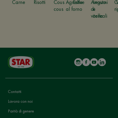
Carne
Risotti
Cous
Agnello
Estive
Arrosto
Legumi
C
cous
al forno
di
e
ri
vitello
cereali
Contatti
Lavora con noi
Parità di genere