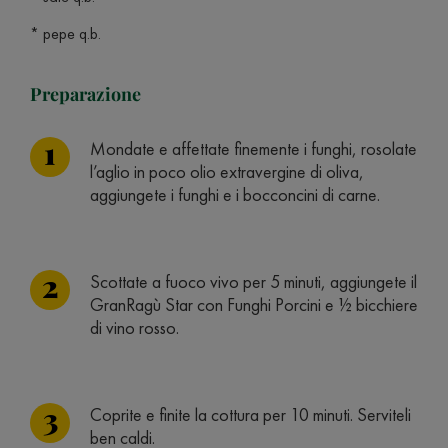
* pepe q.b.
Preparazione
Mondate e affettate finemente i funghi, rosolate
l’aglio in poco olio extravergine di oliva,
aggiungete i funghi e i bocconcini di carne.
Scottate a fuoco vivo per 5 minuti, aggiungete il
GranRagù Star con Funghi Porcini e ½ bicchiere
di vino rosso.
Coprite e finite la cottura per 10 minuti. Serviteli
ben caldi.