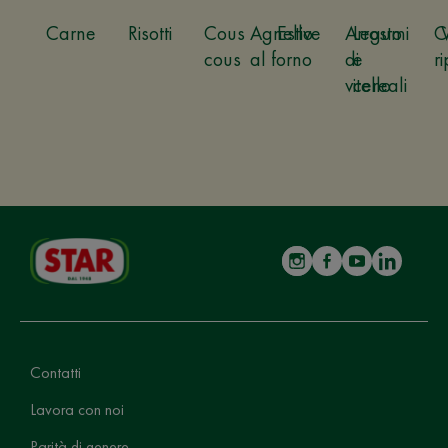
Carne
Risotti
Cous
Agnello
Estive
Arrosto
Legumi
C
cous
al forno
di
e
ri
vitello
cereali
Contatti
Lavora con noi
Parità di genere