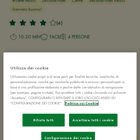
Ricette veloci
Secondi Piatti
Carne
Secondi Piatti Veloci
Davvero buono!
(4)
10-20 MIN
FACILE
4 PERSONE
Utilizzo dei cookie
Utilizziamo cookie propri e di terze parti per finalità tecniche, analitiche, di
personalizzazione, nonché per mostrarle pubblicità e annunci personalizzati in
base a una profilazione elaborata a partire dalle sue abitudini di navigazione
(per esempio, pagine visitate). Può accettare tutti i cookie cliccando sul pulsante
“Accettare”, CONFIGURARLI O RIFIUTARE IL LORO USO CLICCANDO SU
"CONFIGURAZIONE DEI COOKIE".
Politica sui Cookie
Rifiuta tutti
Accettare tutti i cookie
Configurazione dei cookie