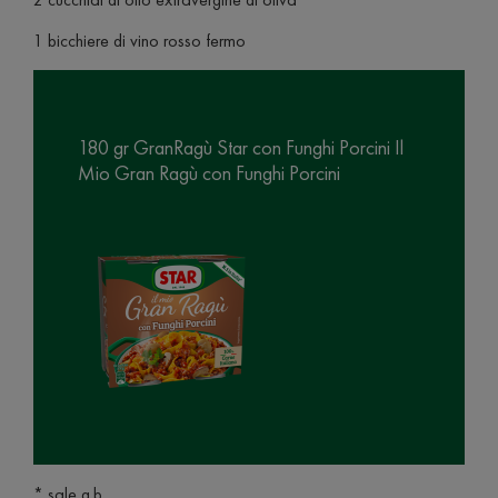
1 bicchiere di vino rosso fermo
180 gr GranRagù Star con Funghi Porcini Il
Mio Gran Ragù con Funghi Porcini
* sale q.b.