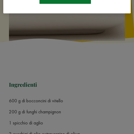
Ingredienti
600 g di bocconcini di vitello
200 g di funghi champignon
1 spicchio di aglio
2 cucchiai di olio extravergine di oliva