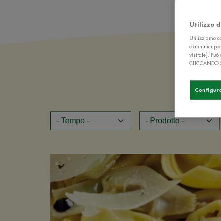
Utilizzo 
Utilizziamo co
e annunci per
visitate). Pu
CLICCANDO 
Configur