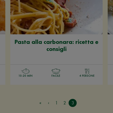
Pasta alla carbonara: ricetta e
consigli
10-20 MIN
FACILE
4 PERSONE
1
2
3