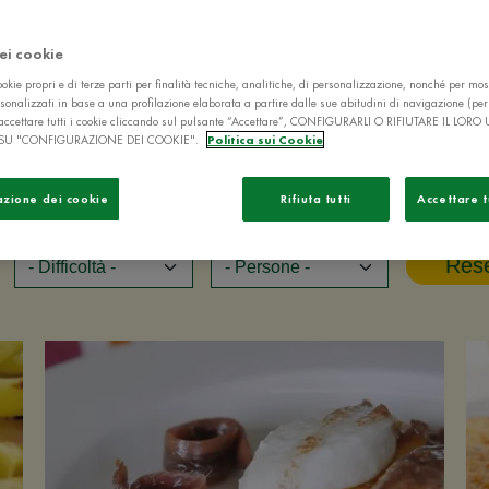
dei cookie
okie propri e di terze parti per finalità tecniche, analitiche, di personalizzazione, nonché per mos
sonalizzati in base a una profilazione elaborata a partire dalle sue abitudini di navigazione (pe
ò accettare tutti i cookie cliccando sul pulsante “Accettare”, CONFIGURARLI O RIFIUTARE IL LORO
SU "CONFIGURAZIONE DEI COOKIE".
Politica sui Cookie
azione dei cookie
Rifiuta tutti
Accettare t