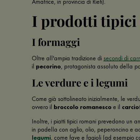
Amatrice, in provincia di Rieti).
I prodotti tipic
I formaggi
Oltre all'ampia tradizione di
secondi di car
il
pecorino
, protagonista assoluto della pas
Le verdure e i legumi
Come già sottolineato inizialmente, le verdur
ovvero il
broccolo romanesco
e il
carci
Inoltre, i piatti tipici romani prevedono un 
in padella con aglio, olio, peperoncino e a
legumi
, come fave e fagioli (ad esempio co