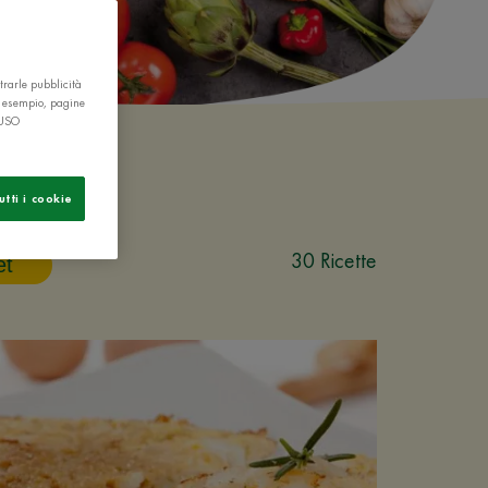
trarle pubblicità
r esempio, pagine
 USO
utti i cookie
30 Ricette