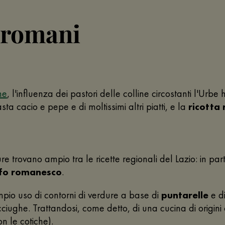
i romani
ne
, l'influenza dei pastori delle colline circostanti l'Urb
ta cacio e pepe e di moltissimi altri piatti, e la
ricotta
e trovano ampio tra le ricette regionali del Lazio: in par
ofo romanesco
.
ampio uso di contorni di verdure a base di
puntarelle
e di
cciughe. Trattandosi, come detto, di una cucina di origin
n le cotiche).