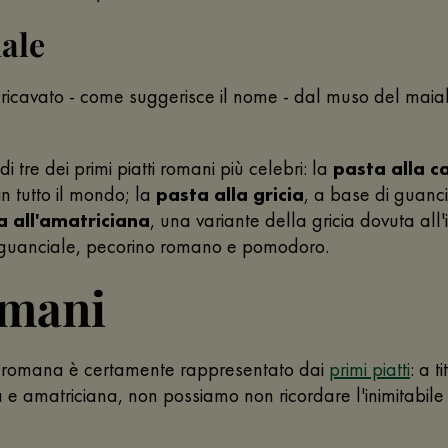
iale
 ricavato - come suggerisce il nome - dal muso del maial
 tre dei primi piatti romani più celebri: la
pasta alla 
n tutto il mondo; la
pasta alla gricia
, a base di guanci
a all'amatriciana
, una variante della gricia dovuta al
 guanciale, pecorino romano e pomodoro.
omani
ia romana è certamente rappresentato dai
primi piatti
: a 
ia e amatriciana, non possiamo non ricordare l'inimitabil