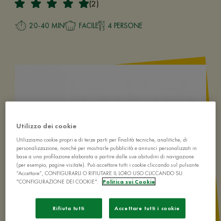
(2)
20-40 MIN
FACILE
4 PERSONE
Utilizzo dei cookie
Utilizziamo cookie propri e di terze parti per finalità tecniche, analitiche, di
personalizzazione, nonché per mostrarle pubblicità e annunci personalizzati in
base a una profilazione elaborata a partire dalle sue abitudini di navigazione
(per esempio, pagine visitate). Può accettare tutti i cookie cliccando sul pulsante
“Accettare”, CONFIGURARLI O RIFIUTARE IL LORO USO CLICCANDO SU
"CONFIGURAZIONE DEI COOKIE".
Politica sui Cookie
Rifiuta tutti
Accettare tutti i cookie