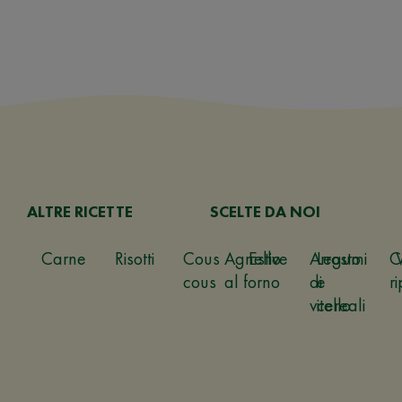
ALTRE RICETTE
SCELTE DA NOI
Carne
Risotti
Cous
Agnello
Estive
Arrosto
Legumi
C
cous
al forno
di
e
ri
vitello
cereali