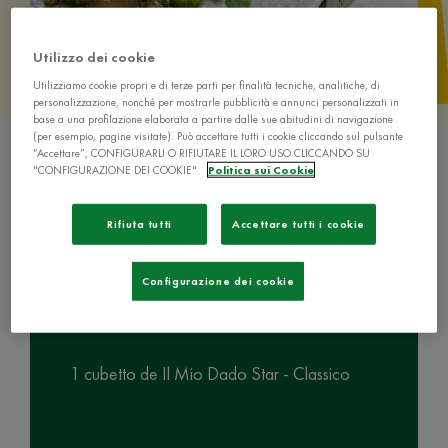
Utilizzo dei cookie
Utilizziamo cookie propri e di terze parti per finalità tecniche, analitiche, di
personalizzazione, nonché per mostrarle pubblicità e annunci personalizzati in
base a una profilazione elaborata a partire dalle sue abitudini di navigazione
(per esempio, pagine visitate). Può accettare tutti i cookie cliccando sul pulsante
“Accettare”, CONFIGURARLI O RIFIUTARE IL LORO USO CLICCANDO SU
"CONFIGURAZIONE DEI COOKIE".
Politica sui Cookie
Rifiuta tutti
Accettare tutti i cookie
Ingredienti
Configurazione dei cookie
1 cubetto de Il Mio Dado Star - Classico