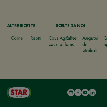
ALTRE RICETTE
SCELTE DA NOI
Carne
Risotti
Cous
Agnello
Estive
Arrosto
Legumi
C
cous
al forno
di
e
ri
vitello
cereali