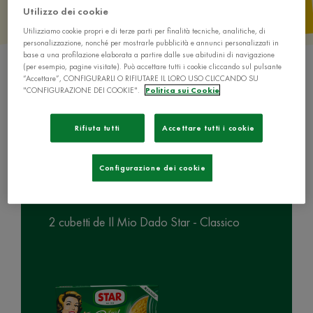
Utilizzo dei cookie
Utilizziamo cookie propri e di terze parti per finalità tecniche, analitiche, di
personalizzazione, nonché per mostrarle pubblicità e annunci personalizzati in
base a una profilazione elaborata a partire dalle sue abitudini di navigazione
(per esempio, pagine visitate). Può accettare tutti i cookie cliccando sul pulsante
“Accettare”, CONFIGURARLI O RIFIUTARE IL LORO USO CLICCANDO SU
"CONFIGURAZIONE DEI COOKIE".
Politica sui Cookie
Rifiuta tutti
Accettare tutti i cookie
Ingredienti
Configurazione dei cookie
2 cubetti de Il Mio Dado Star - Classico