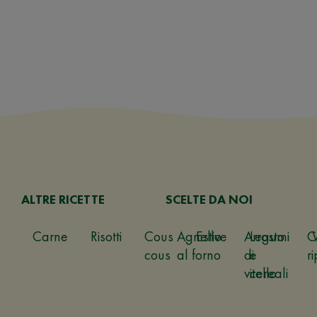
ALTRE RICETTE
SCELTE DA NOI
Carne
Risotti
Cous
Agnello
Estive
Arrosto
Legumi
C
cous
al forno
di
e
ri
vitello
cereali