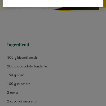
Ingredienti
300 g biscotti secchi
200 g cioccolato fondente
150 g burro
100 g zucchero
2 uova
2 cucchiai amaretto