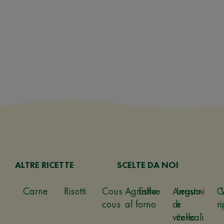
ALTRE RICETTE
SCELTE DA NOI
Carne
Risotti
Cous
Agnello
Estive
Arrosto
Legumi
C
cous
al forno
di
e
ri
vitello
cereali