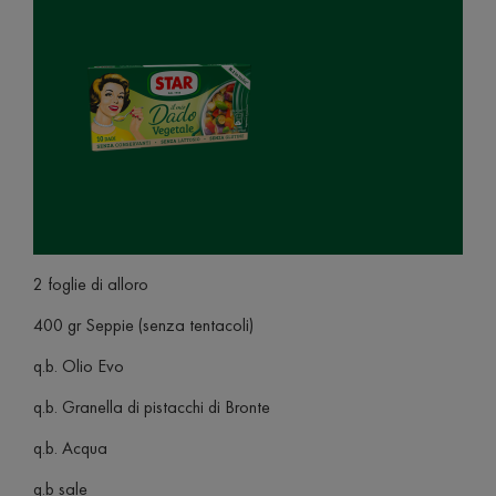
2 foglie di alloro
400 gr Seppie (senza tentacoli)
q.b. Olio Evo
q.b. Granella di pistacchi di Bronte
q.b. Acqua
q.b sale