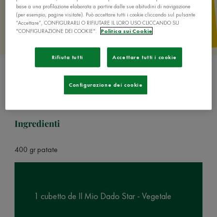
base a una profilazione elaborata a partire dalle sue abitudini di navigazione
(per esempio, pagine visitate). Può accettare tutti i cookie cliccando sul pulsante
“Accettare”, CONFIGURARLI O RIFIUTARE IL LORO USO CLICCANDO SU
"CONFIGURAZIONE DEI COOKIE".
Politica sui Cookie
Rifiuta tutti
Accettare tutti i cookie
Configurazione dei cookie
Ingredienti
400 gr patate
1 cubetto de Il Mio Dado Star - Vegetale