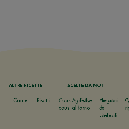
ALTRE RICETTE
SCELTE DA NOI
Carne
Risotti
Cous
Agnello
Estive
Arrosto
Legumi
C
cous
al forno
di
e
ri
vitello
cereali