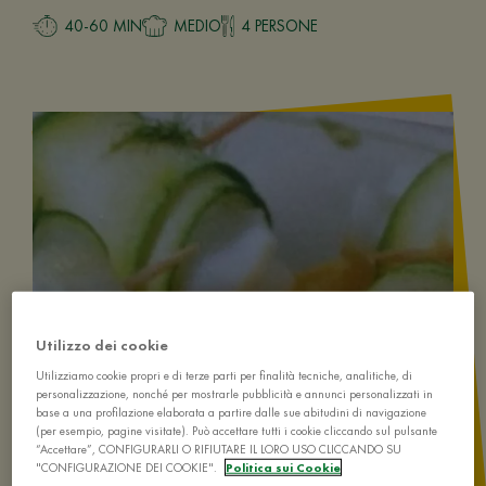
40-60 MIN
MEDIO
4 PERSONE
Utilizzo dei cookie
Utilizziamo cookie propri e di terze parti per finalità tecniche, analitiche, di
personalizzazione, nonché per mostrarle pubblicità e annunci personalizzati in
base a una profilazione elaborata a partire dalle sue abitudini di navigazione
(per esempio, pagine visitate). Può accettare tutti i cookie cliccando sul pulsante
“Accettare”, CONFIGURARLI O RIFIUTARE IL LORO USO CLICCANDO SU
"CONFIGURAZIONE DEI COOKIE".
Politica sui Cookie