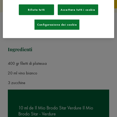
Rifiuta tutti
Accettare tutti i cookie
Configurazione dei cookie
Ingredienti
400 gr filetti di platessa
20 ml vino bianco
3 zucchine
10 ml de Il Mio Brodo Star Verdure Il Mio
Brodo Star - Verdure