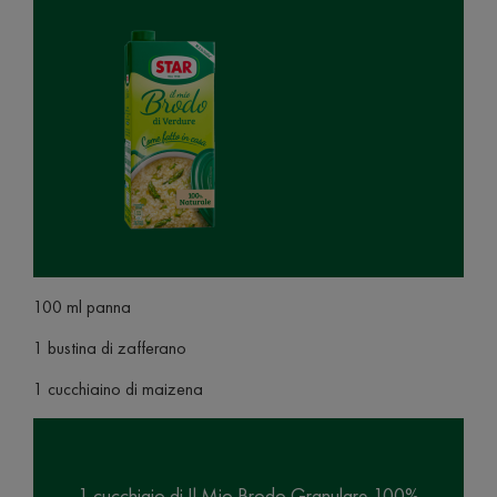
100 ml panna
1 bustina di zafferano
1 cucchiaino di maizena
1 cucchiaio di Il Mio Brodo Granulare 100%