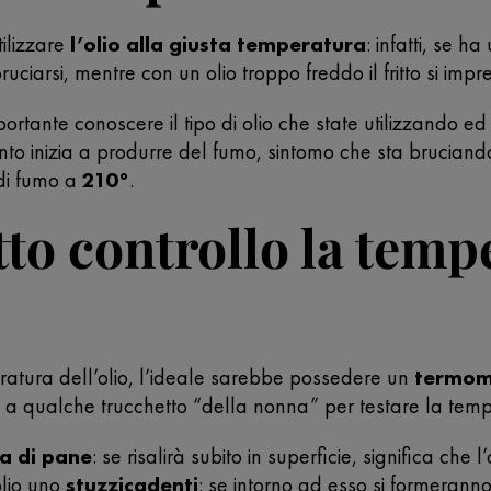
utilizzare
l’olio alla giusta temperatura
: infatti, se 
uciarsi, mentre con un olio troppo freddo il fritto si impr
rtante conoscere il tipo di olio che state utilizzando ed 
unto inizia a produrre del fumo, sintomo che sta bruciand
 di fumo a
210°
.
to controllo la temp
ratura dell’olio, l’ideale sarebbe possedere un
termome
e a qualche trucchetto “della nonna” per testare la tempe
la di pane
: se risalirà subito in superficie, significa che
olio uno
stuzzicadenti
: se intorno ad esso si formeranno