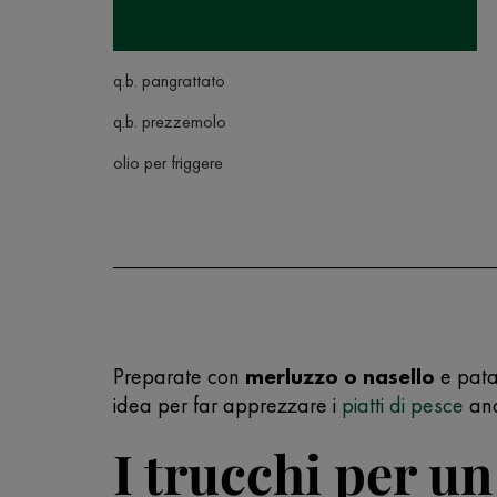
q.b. pangrattato
q.b. prezzemolo
olio per friggere
Preparate con
merluzzo o nasello
e patat
idea per far apprezzare i
piatti di pesce
anc
I trucchi per un