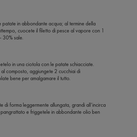
e patate in abbondante acqua; al termine della
attempo, cuocete il filetto di pesce al vapore con 1
 - 30% sale.
netelo in una ciotola con le patate schiacciate.
o al composto, aggiungete 2 cucchiai di
olate bene per amalgamare il tutto.
e di forma leggermente allungata, grandi all’incirca
 pangrattato e friggetele in abbondante olio ben