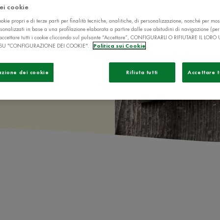
dei cookie
okie propri e di terze parti per finalità tecniche, analitiche, di personalizzazione, nonché per mos
sonalizzati in base a una profilazione elaborata a partire dalle sue abitudini di navigazione (pe
di Piatti Veloci
ò accettare tutti i cookie cliccando sul pulsante “Accettare”, CONFIGURARLI O RIFIUTARE IL LORO
SU "CONFIGURAZIONE DEI COOKIE".
Politica sui Cookie
azione dei cookie
Rifiuta tutti
Accettare t