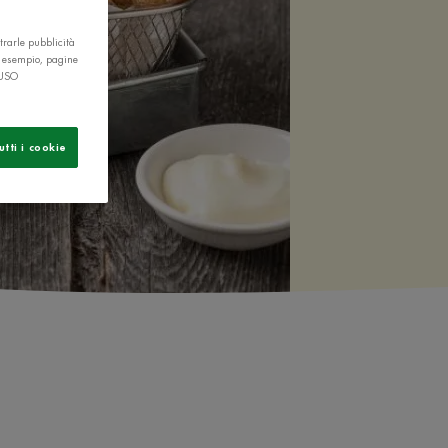
trarle pubblicità
r esempio, pagine
 USO
utti i cookie