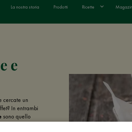
La nostra storia
Prodotti
Ricette
Magazi
e e
e cercate un
uffet? In entrambi
e
sono quello