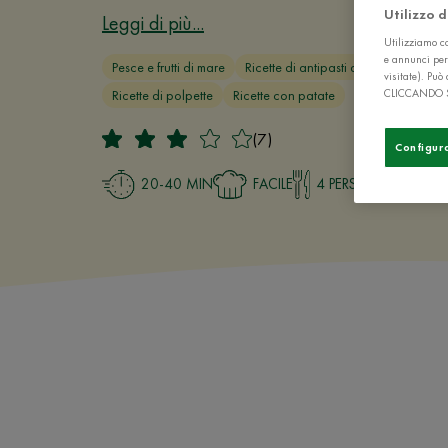
Utilizzo 
Leggi di più...
Utilizziamo co
e annunci per
Pesce e frutti di mare
Ricette di antipasti di pesce
Secon
visitate). Pu
CLICCANDO 
Ricette di polpette
Ricette con patate
(7)
Configur
20-40 MIN
FACILE
4 PERSONE