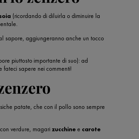
 soia
(ricordando di diluirla o diminuire la
ientale.
re al sapore, aggiungeranno anche un tocco
ore piuttosto importante di suo): ad
 e fateci sapere nei commenti!
 zenzero
ssiche patate, che con il pollo sono sempre
con verdure, magari
zucchine
e
carote