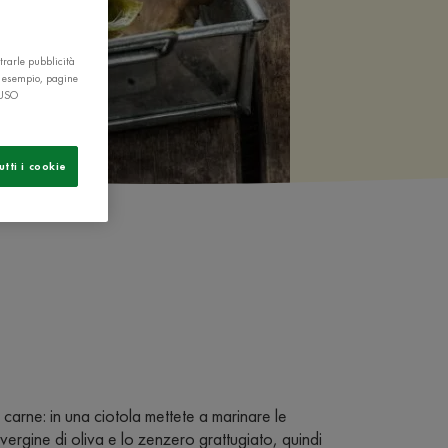
trarle pubblicità
r esempio, pagine
 USO
utti i cookie
a carne: in una ciotola mettete a marinare le
avergine di oliva e lo zenzero grattugiato, quindi