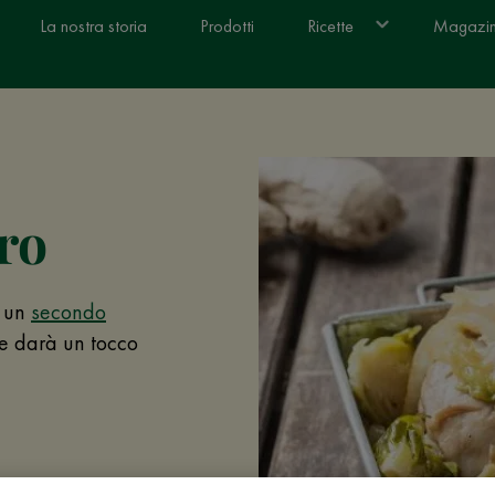
La nostra storia
Prodotti
Ricette
Magazi
ro
, un
secondo
he darà un tocco