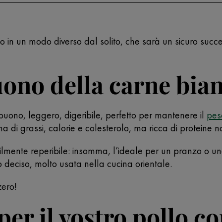
llo in un modo diverso dal solito, che sarà un sicuro succ
buono della carne bia
uono, leggero, digeribile, perfetto per mantenere il
pes
a di grassi, calorie e colesterolo, ma ricca di proteine no
ilmente reperibile: insomma, l’ideale per un pranzo o un
o deciso, molto usata nella cucina orientale.
zero!
per il vostro pollo c