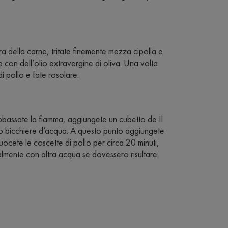
ra della carne, tritate finemente mezza cipolla e
e con dell’olio extravergine di oliva. Una volta
 pollo e fate rosolare.
i abbassate la fiamma, aggiungete un cubetto de Il
zo bicchiere d’acqua. A questo punto aggiungete
uocete le coscette di pollo per circa 20 minuti,
lmente con altra acqua se dovessero risultare