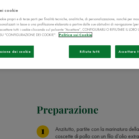
dei cookie
okie propri e di terze parti per finalità tecniche, analitiche, di personalizzazione, nonché per mos
sonalizzati in base a una profilazione elaborata a partire dalle sue abitudini di navigazione (pe
ò accettare tutti i cookie cliccando sul pulsante “Accettare”, CONFIGURARLI O RIFIUTARE IL LORO
SU "CONFIGURAZIONE DEI COOKIE".
Politica sui Cookie
azione dei cookie
Rifiuta tutti
Accettare t
Preparazione
Anzitutto, partite con la marinatura dell
coscette di pollo con un filo d’olio extr