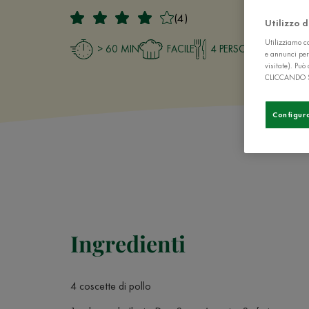
(4)
Utilizzo 
Utilizziamo co
> 60 MIN
FACILE
4 PERSONE
e annunci per
visitate). Pu
CLICCANDO 
Configur
Ingredienti
4 coscette di pollo