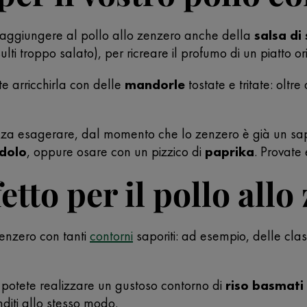
ete aggiungere al pollo allo zenzero anche della
salsa di
sulti troppo salato), per ricreare il profumo di un piatto or
te arricchirla con delle
mandorle
tostate e tritate: olt
enza esagerare, dal momento che lo zenzero è già un sap
dolo
, oppure osare con un pizzico di
paprika
. Provate
etto per il pollo allo
 zenzero con tanti
contorni
saporiti: ad esempio, delle cla
, potete realizzare un gustoso contorno di
riso basmati
diti allo stesso modo.