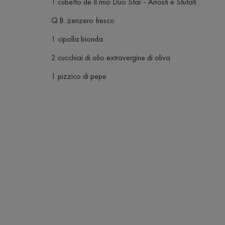
1 cubetto de Il mio Duo Star - Arrosti e Stufati
Q.B. zenzero fresco
1 cipolla bionda
2 cucchiai di olio extravergine di oliva
1 pizzico di pepe