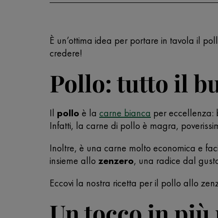
È un’ottima idea per portare in tavola il po
credere!
Pollo: tutto il 
Il
pollo
è la
carne bianca
per eccellenza: b
Infatti, la carne di pollo è magra, poverissim
Inoltre, è una carne molto economica e fac
insieme allo
zenzero
, una radice dal gust
Eccovi la nostra ricetta per il pollo allo zen
Un tocco in più 