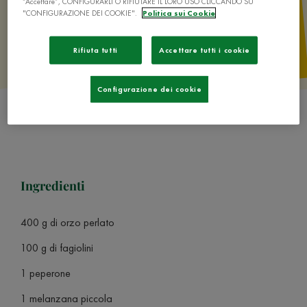
“Accettare”, CONFIGURARLI O RIFIUTARE IL LORO USO CLICCANDO SU
"CONFIGURAZIONE DEI COOKIE".
Politica sui Cookie
Rifiuta tutti
Accettare tutti i cookie
Configurazione dei cookie
Ingredienti
400 g di orzo perlato
100 g di fagiolini
1 peperone
1 melanzana piccola