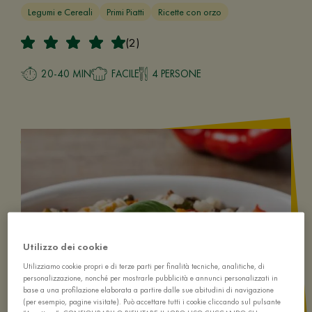
Legumi e Cereali
Primi Piatti
Ricette con orzo
(2)
20-40 MIN
FACILE
4 PERSONE
Utilizzo dei cookie
Utilizziamo cookie propri e di terze parti per finalità tecniche, analitiche, di
personalizzazione, nonché per mostrarle pubblicità e annunci personalizzati in
base a una profilazione elaborata a partire dalle sue abitudini di navigazione
(per esempio, pagine visitate). Può accettare tutti i cookie cliccando sul pulsante