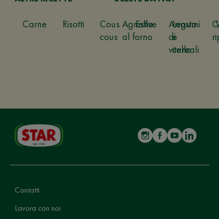
Carne
Risotti
Cous
Agnello
Estive
Arrosto
Legumi
C
cous
al forno
di
e
ri
vitello
cereali
Contatti
Lavora con noi