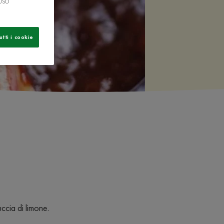
 USO
utti i cookie
uccia di limone.