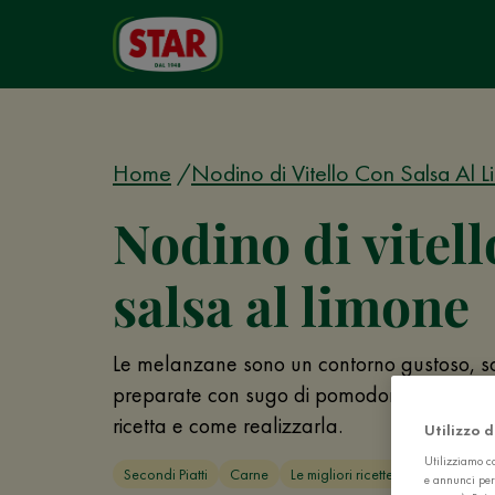
Home
Nodino di Vitello Con Salsa Al 
Nodino di vitell
salsa al limone
Le melanzane sono un contorno gustoso, so
preparate con sugo di pomodoro e rosmarin
ricetta e come realizzarla.
Utilizzo 
Utilizziamo co
Secondi Piatti
Carne
Le migliori ricette d'Italia
e annunci per