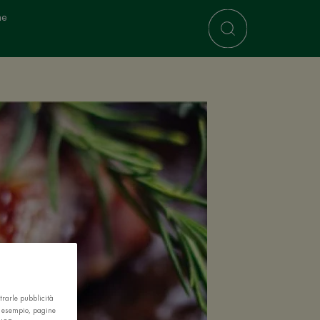
ne
trarle pubblicità
r esempio, pagine