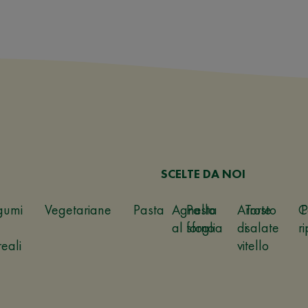
SCELTE DA NOI
gumi
Vegetariane
Pasta
Agnello
Pasta
Arrosto
Torte
C
P
al forno
sfoglia
di
salate
ri
reali
vitello