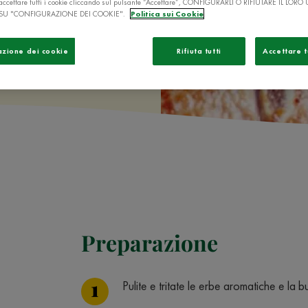
ò accettare tutti i cookie cliccando sul pulsante “Accettare”, CONFIGURARLI O RIFIUTARE IL LORO
SU "CONFIGURAZIONE DEI COOKIE".
Politica sui Cookie
azione dei cookie
Rifiuta tutti
Accettare t
Preparazione
Pulite e tritate le erbe aromatiche e la b