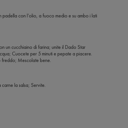
n padella con l’olio, a fuoco medio e su ambo i lati
con un cucchiaino di farina; unite il Dado Star
cqua; Cuocete per 5 minuti e pepate a piacere.
rro freddo; Mescolate bene.
a carne la salsa; Servite.