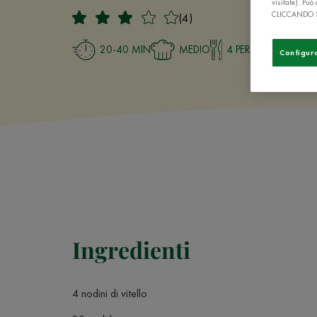
visitate). Pu
CLICCANDO 
(4)
20-40 MIN
MEDIO
4 PERSONE
Configur
Ingredienti
4 nodini di vitello