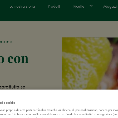
La nostra storia
Prodotti
Ricette
Magazi
Limone
o con
prattutto se
o: scopri la
dei cookie
okie propri e di terze parti per finalità tecniche, analitiche, di personalizzazione, nonché per mos
sonalizzati in base a una profilazione elaborata a partire dalle sue abitudini di navigazione (pe