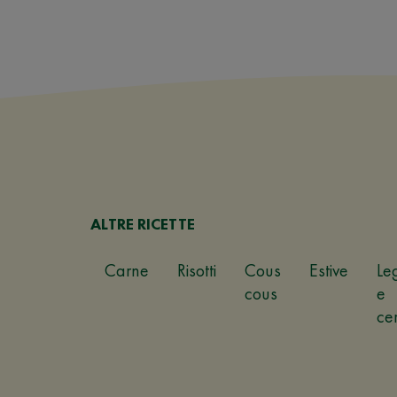
ALTRE RICETTE
Carne
Risotti
Cous
Estive
Le
cous
e
ce