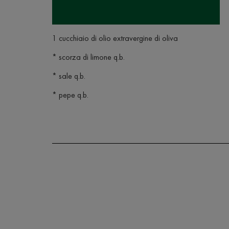
1 cucchiaio di olio extravergine di oliva
* scorza di limone q.b.
* sale q.b.
* pepe q.b.