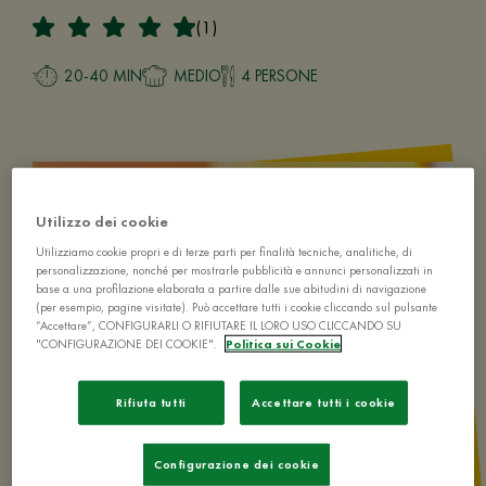
(1)
20-40 MIN
MEDIO
4 PERSONE
Utilizzo dei cookie
Utilizziamo cookie propri e di terze parti per finalità tecniche, analitiche, di
personalizzazione, nonché per mostrarle pubblicità e annunci personalizzati in
base a una profilazione elaborata a partire dalle sue abitudini di navigazione
(per esempio, pagine visitate). Può accettare tutti i cookie cliccando sul pulsante
“Accettare”, CONFIGURARLI O RIFIUTARE IL LORO USO CLICCANDO SU
"CONFIGURAZIONE DEI COOKIE".
Politica sui Cookie
Rifiuta tutti
Accettare tutti i cookie
Configurazione dei cookie