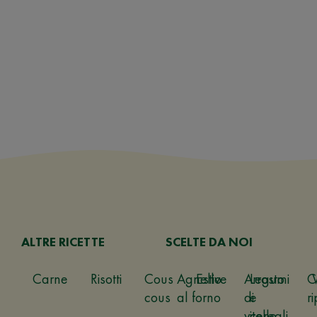
ALTRE RICETTE
SCELTE DA NOI
Carne
Risotti
Cous
Agnello
Estive
Arrosto
Legumi
C
cous
al forno
di
e
ri
vitello
cereali