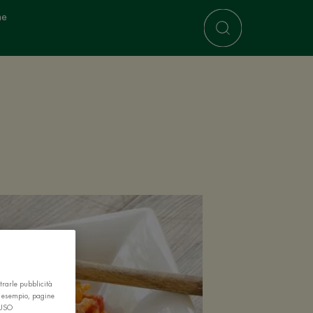
ne
trarle pubblicità
r esempio, pagine
 USO