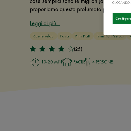
cose semplici sono le migliori (anche in cuci
CLICCANDO 
proponiamo questo profumato primo piatto
Configur
Leggi di più...
Ricette veloci
Pasta
Primi Piatti
Primi Piatti Veloci
(25)
10-20 MIN
FACILE
4 PERSONE