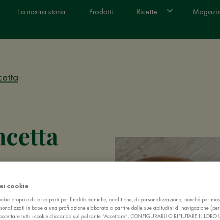
La nostra storia
Prodotti
Ricette
Magazi
etta
cetta
chetti) finisce
ito, composto da
dei cookie
 e anche facile
okie propri e di terze parti per finalità tecniche, analitiche, di personalizzazione, nonché per mos
hiamo che le
sonalizzati in base a una profilazione elaborata a partire dalle sue abitudini di navigazione (pe
ò accettare tutti i cookie cliccando sul pulsante “Accettare”, CONFIGURARLI O RIFIUTARE IL LORO