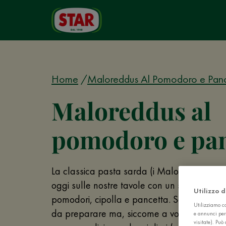
Home
Maloreddus Al Pomodoro e Panc
Maloreddus al
pomodoro e pan
La classica pasta sarda (i Maloreddu o gnoc
oggi sulle nostre tavole con un sugo sapor
Utilizzo 
pomodori, cipolla e pancetta. Semplice? Sì
Utilizziamo co
da preparare ma, siccome a volte dimentic
e annunci per
visitate). Pu