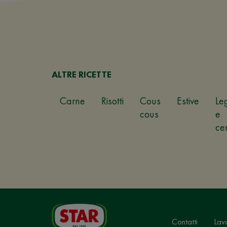
ALTRE RICETTE
Carne
Risotti
Cous
Estive
Le
cous
e
ce
Contatti
Lav