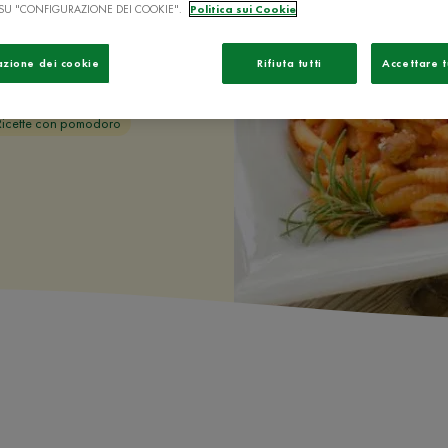
na) vi
SU "CONFIGURAZIONE DEI COOKIE".
Politica sui Cookie
.
azione dei cookie
Rifiuta tutti
Accettare t
Ricette con pomodoro