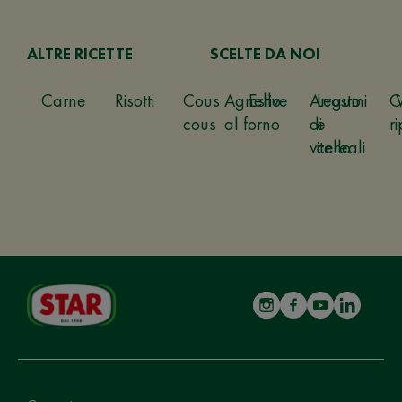
ALTRE RICETTE
SCELTE DA NOI
Carne
Risotti
Cous
Agnello
Estive
Arrosto
Legumi
C
cous
al forno
di
e
ri
vitello
cereali