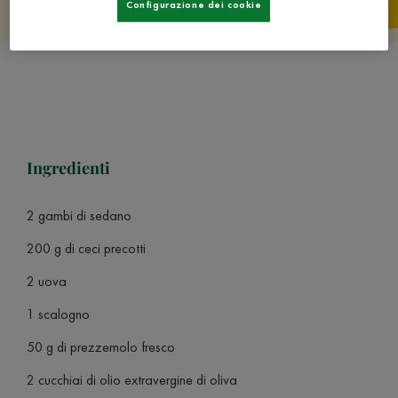
Configurazione dei cookie
Ingredienti
2 gambi di sedano
200 g di ceci precotti
2 uova
1 scalogno
50 g di prezzemolo fresco
2 cucchiai di olio extravergine di oliva