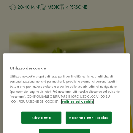
20-40 MIN
MEDIO
4 PERSONE
Utilizzo dei cookie
Utilizziamo cookie propri e di terze parti per finalità tecniche, analitiche, di
personalizzazione, nonché per mostrarle pubblicità e annunci personalizzati in
base a una profilazione elaborata a partire dalle sue abitudini di navigazione
(per esempio, pagine visitate). Può accettare tutti i cookie cliccando sul pulsante
“Accettare”, CONFIGURARLI O RIFIUTARE IL LORO USO CLICCANDO SU
"CONFIGURAZIONE DEI COOKIE".
Politica sui Cookie
Rifiuta tutti
Accettare tutti i cookie