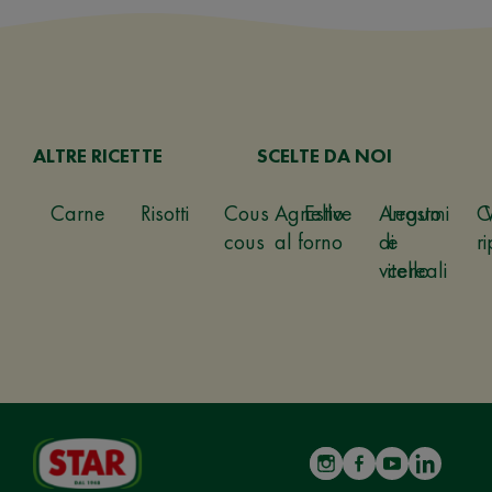
ALTRE RICETTE
SCELTE DA NOI
Carne
Risotti
Cous
Agnello
Estive
Arrosto
Legumi
C
cous
al forno
di
e
ri
vitello
cereali