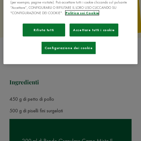
(per esempio, pagine visitate). Può accettare tutti i cookie cliccando sul pulsante
“Accettare”, CONFIGURARLI O RIFIUTARE IL LORO USO CLICCANDO SU
"CONFIGURAZIONE DEI COOKIE".
Politica sui Cookie
Rifiuta tutti
Accettare tutti i cookie
Configurazione dei cookie
Ingredienti
450 g di petto di pollo
500 g di piselli fini surgelati
200 ml di Brodo Granulare Carne Mista Il