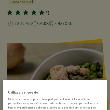
Ricette con piselli
(3)
20-40 MIN
MEDIO
4 PERSONE
Utilizzo dei cookie
Utilizziamo cookie propri e di terze parti per finalità tecniche, analitiche, di
personalizzazione, nonché per mostrarle pubblicità e annunci personalizzati in
base a una profilazione elaborata a partire dalle sue abitudini di navigazione