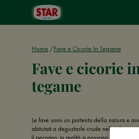
Home
Fave e Cicorie In Tegame
Fave e cicorie i
tegame
Le fave sono un portento della natura e a
abitutati a degustarle crude nella classic
il pecorino, in realtà si possono cuocere p