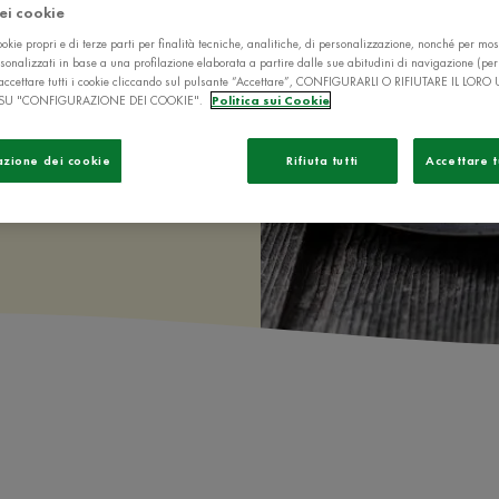
dei cookie
ta
,
okie propri e di terze parti per finalità tecniche, analitiche, di personalizzazione, nonché per mos
sonalizzati in base a una profilazione elaborata a partire dalle sue abitudini di navigazione (pe
ò accettare tutti i cookie cliccando sul pulsante “Accettare”, CONFIGURARLI O RIFIUTARE IL LORO
SU "CONFIGURAZIONE DEI COOKIE".
Politica sui Cookie
azione dei cookie
Rifiuta tutti
Accettare t