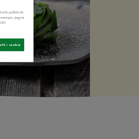
trarle pubblicità
r esempio, pagine
 USO
utti i cookie