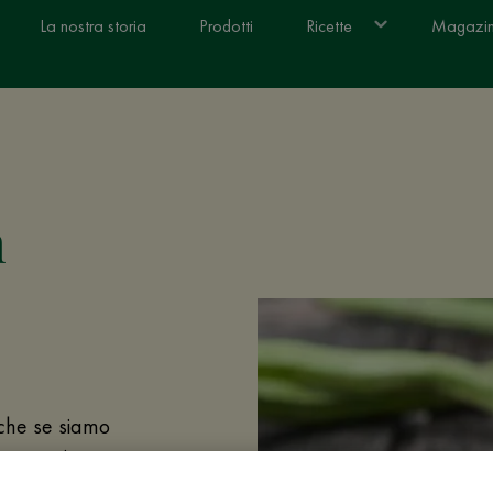
La nostra storia
Prodotti
Ricette
Magazi
n
nche se siamo
a accoppiata con
er preparare