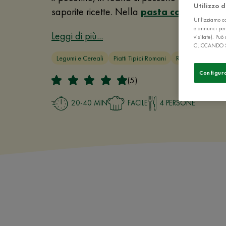
Utilizzo 
saporite ricette. Nella
pasta con la ricot
Utilizziamo co
e annunci per
Leggi di più...
visitate). Pu
CLICCANDO 
Legumi e Cereali
Piatti Tipici Romani
Ricette di cicoria
Configur
(5)
20-40 MIN
FACILE
4 PERSONE