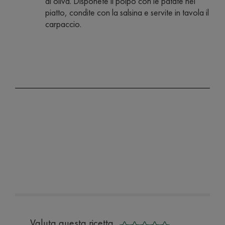
di oliva. Disponete il polpo con le patate nel
piatto, condite con la salsina e servite in tavola il
carpaccio.
Valuta questa ricetta