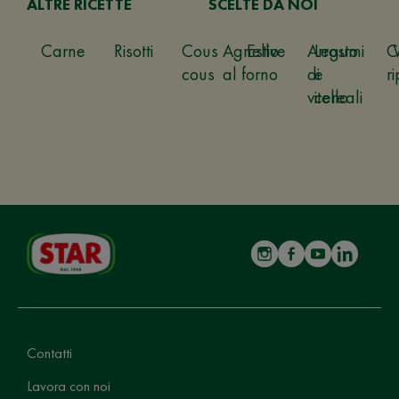
ALTRE RICETTE
SCELTE DA NOI
Carne
Risotti
Cous
Agnello
Estive
Arrosto
Legumi
C
cous
al forno
di
e
ri
vitello
cereali
Contatti
Lavora con noi