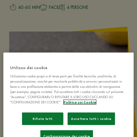
40-60 MIN
FACILE
4 PERSONE
Utilizzo dei cookie
Utilizziamo cookie propri e di terze parti per finalità tecniche, analitiche, di
personalizzazione, nonché per mostrarle pubblicità e annunci personalizzati in
base a una profilazione elaborata a partire dalle sue abitudini di navigazione
(per esempio, pagine visitate). Può accettare tutti i cookie cliccando sul pulsante
“Accettare”, CONFIGURARLI O RIFIUTARE IL LORO USO CLICCANDO SU
"CONFIGURAZIONE DEI COOKIE".
Politica sui Cookie
Rifiuta tutti
Accettare tutti i cookie
Configurazione dei cookie