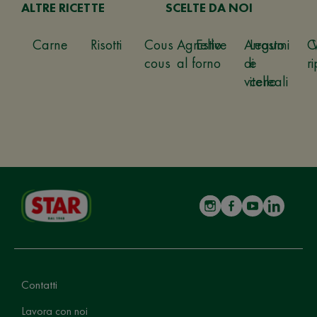
ALTRE RICETTE
SCELTE DA NOI
Carne
Risotti
Cous
Agnello
Estive
Arrosto
Legumi
C
cous
al forno
di
e
ri
vitello
cereali
Contatti
Lavora con noi