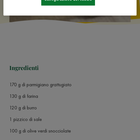
Ingredienti
170 g di parmigiano grattugiato
130 g di farina
120 g di burro
1 pizzico di sale
100 g di olive verdi snocciolate