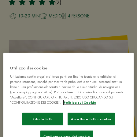
(2)
10-20 MIN
MEDIO
4 PERSONE
Utilizzo dei cookie
Utilizziamo cookie propri e di terze parti per finalità tecniche, analitiche, di
personalizzazione, nonché per mostrarle pubblicità e annunci personalizzati in
base a una profilazione elaborata a partire dalle sue abitudini di navigazione
(per esempio, pagine visitate). Può accettare tutti i cookie cliccando sul pulsante
“Accettare”, CONFIGURARLI O RIFIUTARE IL LORO USO CLICCANDO SU
"CONFIGURAZIONE DEI COOKIE".
Politica sui Cookie
Rifiuta tutti
Accettare tutti i cookie
Configurazione dei cookie