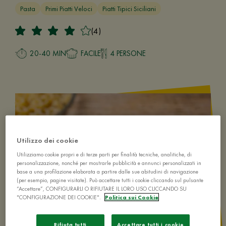
Pasta
Primi Piatti Veloci
Piatti Tipici Siciliani
(4)
20-40 MIN
FACILE
4 PERSONE
Utilizzo dei cookie
Utilizziamo cookie propri e di terze parti per finalità tecniche, analitiche, di
personalizzazione, nonché per mostrarle pubblicità e annunci personalizzati in
base a una profilazione elaborata a partire dalle sue abitudini di navigazione
(per esempio, pagine visitate). Può accettare tutti i cookie cliccando sul pulsante
“Accettare”, CONFIGURARLI O RIFIUTARE IL LORO USO CLICCANDO SU
"CONFIGURAZIONE DEI COOKIE".
Politica sui Cookie
Rifiuta tutti
Accettare tutti i cookie