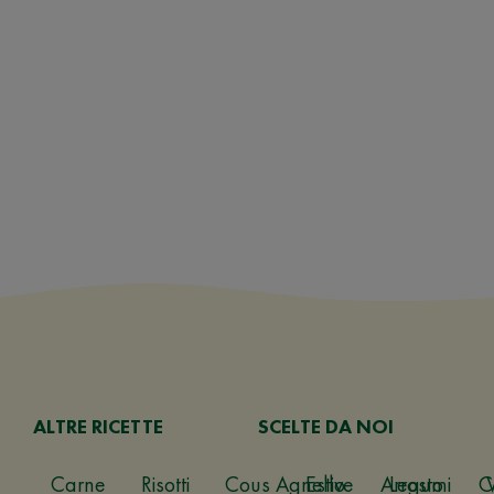
ALTRE RICETTE
SCELTE DA NOI
Carne
Risotti
Cous
Agnello
Estive
Arrosto
Legumi
C