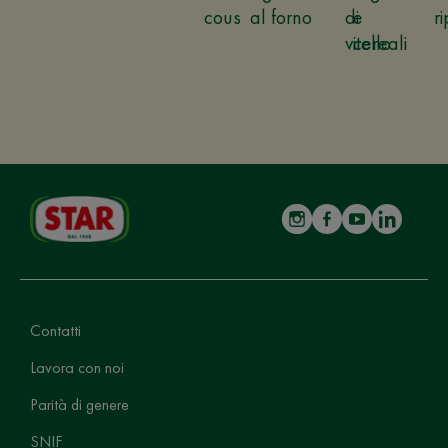
cous
al forno
di
e
ri
vitello
cereali
Contatti
Lavora con noi
Parità di genere
SNIF