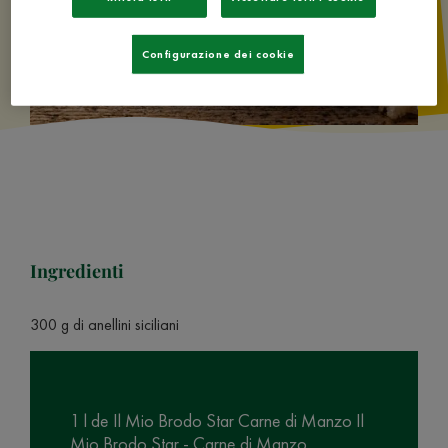
Configurazione dei cookie
Ingredienti
300 g di anellini siciliani
1 l de Il Mio Brodo Star Carne di Manzo Il
Mio Brodo Star - Carne di Manzo