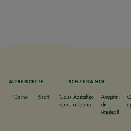
ALTRE RICETTE
SCELTE DA NOI
Carne
Risotti
Cous
Agnello
Estive
Arrosto
Legumi
C
cous
al forno
di
e
ri
vitello
cereali