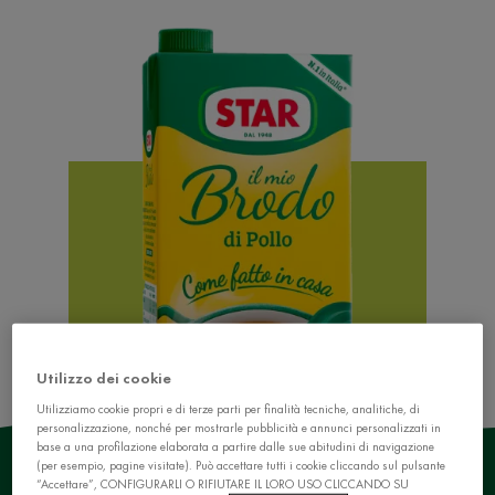
Utilizzo dei cookie
Utilizziamo cookie propri e di terze parti per finalità tecniche, analitiche, di
personalizzazione, nonché per mostrarle pubblicità e annunci personalizzati in
base a una profilazione elaborata a partire dalle sue abitudini di navigazione
(per esempio, pagine visitate). Può accettare tutti i cookie cliccando sul pulsante
“Accettare”, CONFIGURARLI O RIFIUTARE IL LORO USO CLICCANDO SU