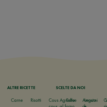
ALTRE RICETTE
SCELTE DA NOI
Carne
Risotti
Cous
Agnello
Estive
Arrosto
Legumi
C
cous
al forno
di
e
ri