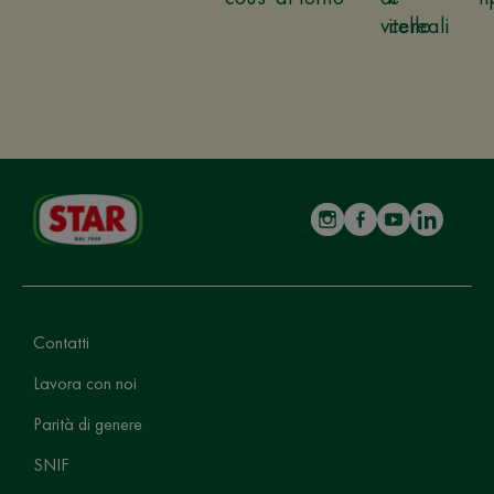
vitello
cereali
Contatti
Lavora con noi
Parità di genere
SNIF