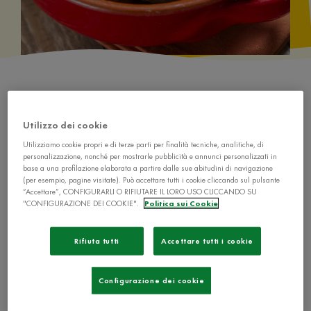
Utilizzo dei cookie
Utilizziamo cookie propri e di terze parti per finalità tecniche, analitiche, di
Ingredienti
personalizzazione, nonché per mostrarle pubblicità e annunci personalizzati in
base a una profilazione elaborata a partire dalle sue abitudini di navigazione
(per esempio, pagine visitate). Può accettare tutti i cookie cliccando sul pulsante
“Accettare”, CONFIGURARLI O RIFIUTARE IL LORO USO CLICCANDO SU
"CONFIGURAZIONE DEI COOKIE".
Politica sui Cookie
750 g de Il Mio Brodo Star - Carne Mista
Rifiuta tutti
Accettare tutti i cookie
Configurazione dei cookie