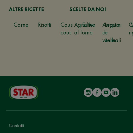
ALTRE RICETTE
SCELTE DA NOI
Carne
Risotti
Cous
Agnello
Estive
Arrosto
Legumi
C
cous
al forno
di
e
ri
vitello
cereali
Contatti