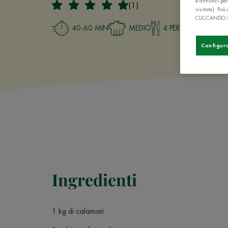
e annunci per
(1)
visitate). Pu
CLICCANDO 
40-60 MIN
MEDIO
4 PERSONE
Configur
Ingredienti
1 kg di calamari