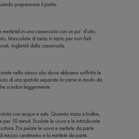
quando preparerete il piatto.
 e metteteli in una casseruola con un po’ d’olio.
to. Mescolate di tanto in tanto per non farli
i, toglieteli dalla casseruola.
ucinate nello stesso olio dove abbiamo soffritto le
’aiuto di una spatola separate la carne in modo da
he si indori leggermente.
tola con acqua e sale. Quando inizia a bollire,
e per 10 minuti. Scolate le uova e le introducete
ottura. Poi pelate le uova e mettete da parte
i di mezzo centimetro e lo mettete da parte.