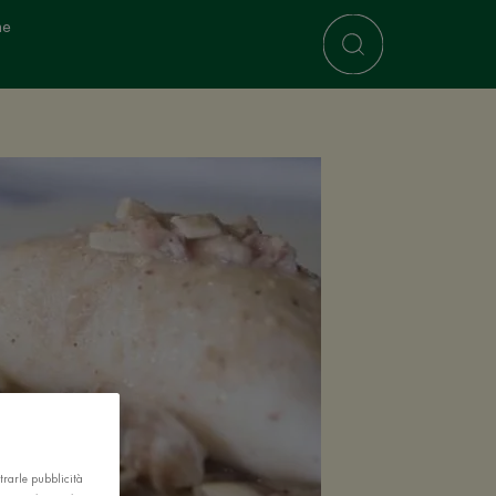
ne
trarle pubblicità