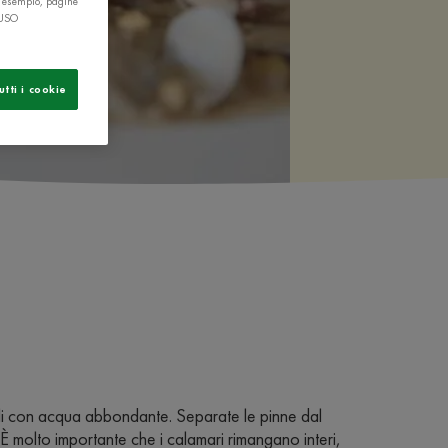
r esempio, pagine
 USO
utti i cookie
teli con acqua abbondante. Separate le pinne dal
. È molto importante che i calamari rimangano interi,