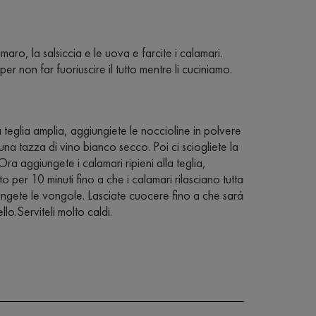
aro, la salsiccia e le uova e farcite i calamari.
er non far fuoriuscire il tutto mentre li cuciniamo.
 teglia amplia, aggiungiete le noccioline in polvere
na tazza di vino bianco secco. Poi ci sciogliete la
ra aggiungete i calamari ripieni alla teglia,
 per 10 minuti fino a che i calamari rilasciano tutta
ungete le vongole. Lasciate cuocere fino a che sará
lo.Serviteli molto caldi.