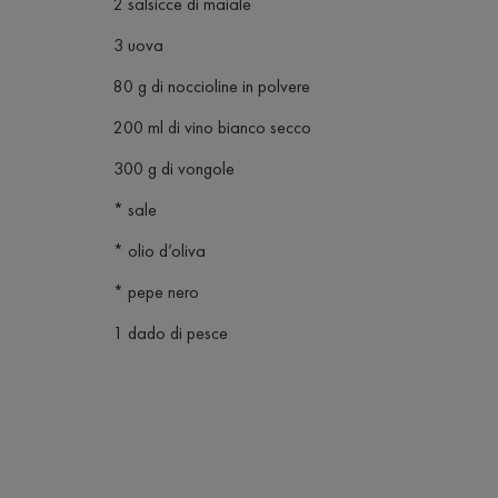
2 salsicce di maiale
3 uova
80 g di noccioline in polvere
200 ml di vino bianco secco
300 g di vongole
* sale
* olio d’oliva
* pepe nero
1 dado di pesce