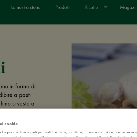
La nostra storia
Prodotti
Ricette
Magazi
i
iamo in forma di
ibire a pasti
chino si veste a
dei cookie
okie propri e di terze parti per finalità tecniche, analitiche, di personalizzazione, nonché per mos