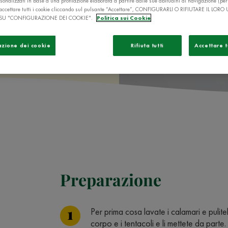
sonalizzati in base a una profilazione elaborata a partire dalle sue abitudini di navigazione (pe
ò accettare tutti i cookie cliccando sul pulsante “Accettare”, CONFIGURARLI O RIFIUTARE IL LORO
SU "CONFIGURAZIONE DEI COOKIE".
Politica sui Cookie
azione dei cookie
Rifiuta tutti
Accettare t
Preparazione
Per prima cosa lavate i calamari e puli
corpo e i tentacoli e li mettete da parte